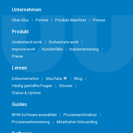
Unternehmen
Über Gluu
Partner
Produkt-Manifest
Presse
Produkt
Understand work
Orchestrate work
Improve work
Kundenfälle
Implementierung
Preise
Lernen
Dokumentation
GluuTube
Blog
Häufig gestellte Fragen
Glossar
Status & Uptime
Guides
BPM-Software auswählen
Prozessarchitektur
Prozessverbesserung
Mitarbeiter-Onboarding