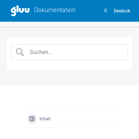
Holen Sie sich Ihren
Process Success Benchmark 2025
,
Dokumentation
Deutsch
indem Sie
an dieser 3-minütigen Umfrage teilnehmen
.
Anmelden
Inhalt