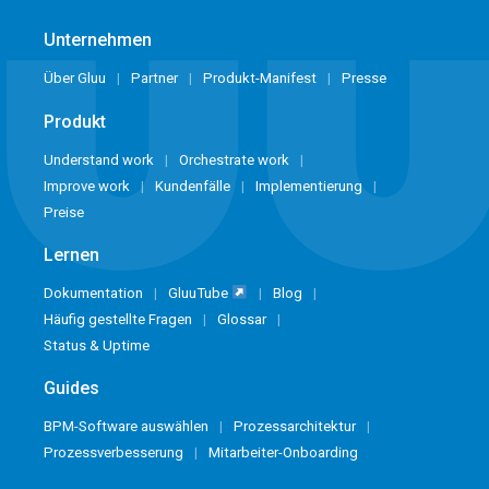
Unternehmen
Über Gluu
Partner
Produkt-Manifest
Presse
Produkt
Understand work
Orchestrate work
Improve work
Kundenfälle
Implementierung
Preise
Lernen
Dokumentation
GluuTube
Blog
Häufig gestellte Fragen
Glossar
Status & Uptime
Guides
BPM-Software auswählen
Prozessarchitektur
Prozessverbesserung
Mitarbeiter-Onboarding