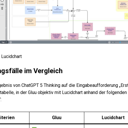
 Lucidchart
sfälle im Vergleich
gebnis von ChatGPT 5 Thinking auf die Eingabeaufforderung „Erst
tabelle, in der Gluu objektiv mit Lucidchart anhand der folgende
:
iterien
Gluu
Lucidchart