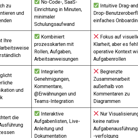
No-Code-, SaaS-
ch zu
Intuitive Drag-an
Einrichtung in Minuten,
ntieren und
Drop-Benutzeroberfl
minimaler
enden
einfaches Onboardi
Schulungsaufwand
Kombiniert
Fokus auf visuell
t Ihre
prozesskarten mit
Klarheit, aber es fehl
darbeitsweise
Rollen, Aufgaben,
operative Kontext w
erständlich
Arbeitsanweisungen
Aufgabenrollen
Integrierte
Begrenzte
glicht
Genehmigungen,
Zusammenarbeit
erliche
Kommentare,
außerhalb von
kation und
@Erwähnungen und
Kommentaren zu
ck
Teams-Integration
Diagrammen
Interaktive
Nur Visualisierun
chtert die
Aufgabenlisten, Live-
keine native
 Ausführung
Anleitung und
Aufgabenausführung
zessen
Dokumentation
-verfolgung