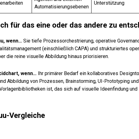
narbeiten
Unterstützung
Automatisierungsebenen
ich für das eine oder das andere zu ents
uu, wenn…
Sie tiefe Prozessorchestrierung, operative Governan
litätsmanagement (einschließlich CAPA) und strukturiertes ope
 die reine visuelle Abbildung hinaus priorisieren.
cidchart, wenn…
Ihr primärer Bedarf ein kollaboratives Designto
und Abbildung von Prozessen, Brainstorming, UI-Prototyping und
orlagenbibliotheken ist, das sich auf visuelle Ideenfindung und
uu-Vergleiche