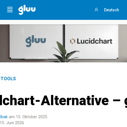
 Sie sich Ihren
Process Success Benchmark 2025
, indem Si
Menu
Deutsch
er 3-minütigen Umfrage teilnehmen
.
Anmelden
-TOOLS
dchart-Alternative – 
lbak
am 15. Oktober 2025
 15. Juni 2026