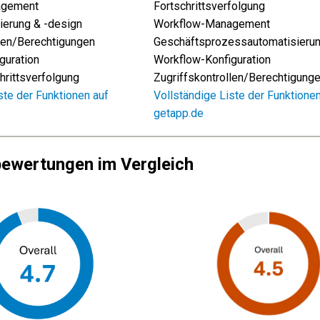
agement
Fortschrittsverfolgung
erung & -design
Workflow-Management
llen/Berechtigungen
Geschäftsprozessautomatisieru
guration
Workflow-Konfiguration
hrittsverfolgung
Zugriffskontrollen/Berechtigung
ste der Funktionen auf
Vollständige Liste der Funktionen
getapp.de
ewertungen im Vergleich