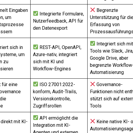
elt Eingaben
Begrenzte
Integrierte Formulare,
en, um
Unterstützung für di
Nutzerfeedback, API für
tsprozesse
Erfassung von
den Datenexport
essern
Prozessausführung
Integriert sich mi
iert sich in
REST-API, OpenAPI,
Tools wie Slack, Jira
Systeme, um
Azure-nativ, integriert
Google Drive, aber
n zu
sich mit KI und
begrenzte Workflow
sieren
Workflow-Engines
Automatisierung
 für eine
ISO 27001:2022-
Governance-
Governance
konform, Audit-Trails,
Funktionen nicht enth
die
Versionskontrolle,
stützt sich auf exter
se
Zugriffsrollen
Tools
API ermöglicht die
direkt mit KI-
Keine native KI- 
Integration mit KI-
Automatisierungsag
Agenten und externen