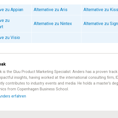
ive zu Appian
Alternative zu Aris
Alternative zu Kis
ive zu
Alternative zu Nintex
Alternative zu Sig
rt
ive zu Visio
bak
k is the Gluu Product Marketing Specialist. Anders has a proven track
mpactful insights, having worked at the international consulting firm, 
tly contributes to industry events and media. He holds a master’s de
ics from Copenhagen Business School.
Anders erfahren