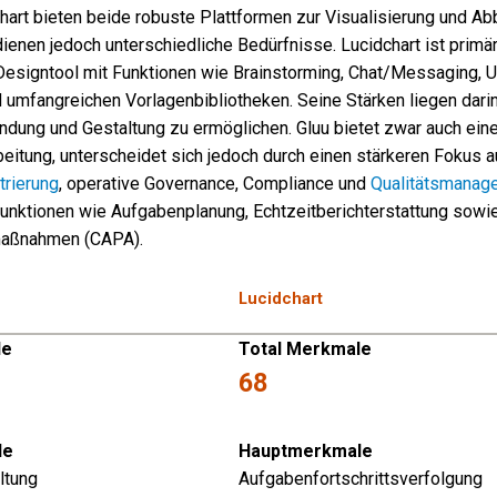
hart bieten beide robuste Plattformen zur Visualisierung und Ab
enen jedoch unterschiedliche Bedürfnisse. Lucidchart ist primär
Designtool mit Funktionen wie Brainstorming, Chat/Messaging, U
 umfangreichen Vorlagenbibliotheken. Seine Stärken liegen dari
indung und Gestaltung zu ermöglichen. Gluu bietet zwar auch ein
itung, unterscheidet sich jedoch durch einen stärkeren Fokus a
rierung
, operative Governance, Compliance und
Qualitätsmanag
Funktionen wie Aufgabenplanung, Echtzeitberichterstattung sowie
aßnahmen (CAPA).
Lucidchart
le
Total Merkmale
68
le
Hauptmerkmale
ltung
Aufgabenfortschrittsverfolgung