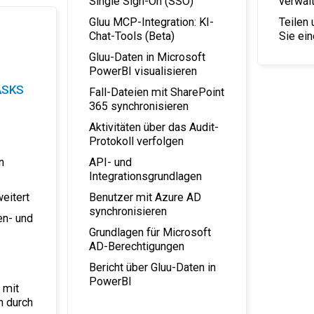
Single Sign-On (SSO)
verwal
Gluu MCP-Integration: KI-
Teilen
Chat-Tools (Beta)
Sie ei
Gluu-Daten in Microsoft
PowerBI visualisieren
ASKS
Fall-Dateien mit SharePoint
365 synchronisieren
Aktivitäten über das Audit-
Protokoll verfolgen
API- und
n
Integrationsgrundlagen
Benutzer mit Azure AD
weitert
synchronisieren
en- und
Grundlagen für Microsoft
AD-Berechtigungen
Bericht über Gluu-Daten in
PowerBI
 mit
n durch