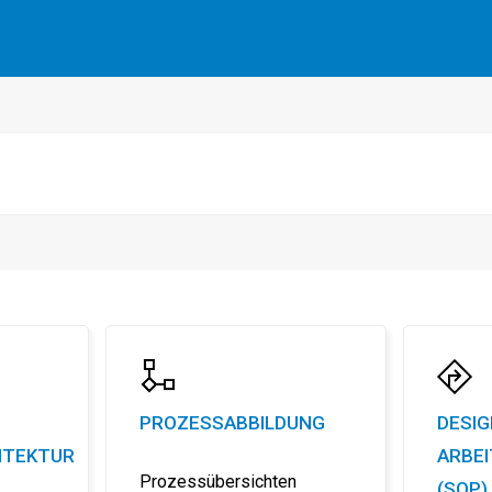
, indem Sie
an dieser 3-minütigen Umfrage teilnehmen
.
PROZESSABBILDUNG
DESIG
ITEKTUR
ARBE
Prozessübersichten
(SOP)