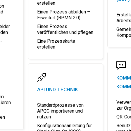
erstellen
on
Einen Prozess abbilden –
nd
Erstell
Erweitert (BPMN 2.0)
Arbeit
Einen Prozess
elder
Gemei
veröffentlichen und pflegen
nden
Kompo
Eine Prozesskarte
-
erstellen
KOMM
KOMM
API UND TECHNIK
um
Verwen
ieren
Standardprozesse von
zur Or
APQC importieren und
nutzen
QR-Co
ren
Konfigurationsanleitung für
Benut