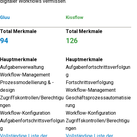
digitaler Workflows vermissen.
Gluu
Kissflow
Total Merkmale
Total Merkmale
94
126
Hauptmerkmale
Hauptmerkmale
Aufgabenverwaltung
Aufgabenfortschrittsverfolgun
Workflow-Management
g
Prozessmodellierung & -
Fortschrittsverfolgung
design
Workflow-Management
Zugriffskontrollen/Berechtigu
Geschäftsprozessautomatisie
ngen
rung
Workflow-Konfiguration
Workflow-Konfiguration
Aufgabenfortschrittsverfolgun
Zugriffskontrollen/Berechtigu
g
ngen
Vollständige Liste der
Vollständige Liste der