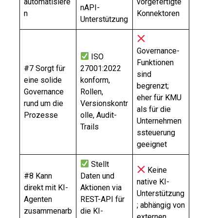
automatisiere
vorgefertigte
nAPI-
n
Konnektoren
Unterstützung
Governance-
ISO
Funktionen
#7 Sorgt für
27001:2022
sind
eine solide
konform,
begrenzt;
Governance
Rollen,
eher für KMU
rund um die
Versionskontr
als für die
Prozesse
olle, Audit-
Unternehmen
Trails
ssteuerung
geeignet
Stellt
Keine
#8 Kann
Daten und
native KI-
direkt mit KI-
Aktionen via
Unterstützung
Agenten
REST-API für
; abhängig von
zusammenarb
die KI-
externen