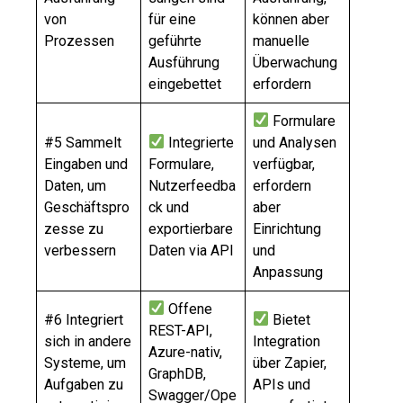
von
für eine
können aber
Prozessen
geführte
manuelle
Ausführung
Überwachung
eingebettet
erfordern
Formulare
#5 Sammelt
Integrierte
und Analysen
Eingaben und
Formulare,
verfügbar,
Daten, um
Nutzerfeedba
erfordern
Geschäftspro
ck und
aber
zesse zu
exportierbare
Einrichtung
verbessern
Daten via API
und
Anpassung
Offene
#6 Integriert
Bietet
REST-API,
sich in andere
Integration
Azure-nativ,
Systeme, um
über Zapier,
GraphDB,
Aufgaben zu
APIs und
Swagger/Ope