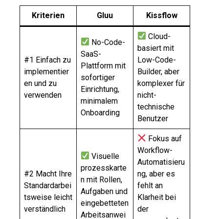
Kriterien
Gluu
Kissflow
Cloud-
No-Code-
basiert mit
SaaS-
#1 Einfach zu
Low-Code-
Plattform mit
implementier
Builder, aber
sofortiger
en und zu
komplexer für
Einrichtung,
verwenden
nicht-
minimalem
technische
Onboarding
Benutzer
Fokus auf
Workflow-
Visuelle
Automatisieru
prozesskarte
#2 Macht Ihre
ng, aber es
n mit Rollen,
Standardarbei
fehlt an
Aufgaben und
tsweise leicht
Klarheit bei
eingebetteten
verständlich
der
Arbeitsanwei