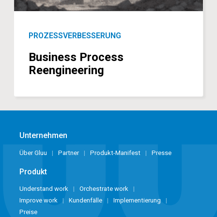
PROZESSVERBESSERUNG
Business Process
Reengineering
Unternehmen
Über Gluu
Partner
Produkt-Manifest
Presse
Produkt
Understand work
Orchestrate work
Improve work
Kundenfälle
Implementierung
Preise