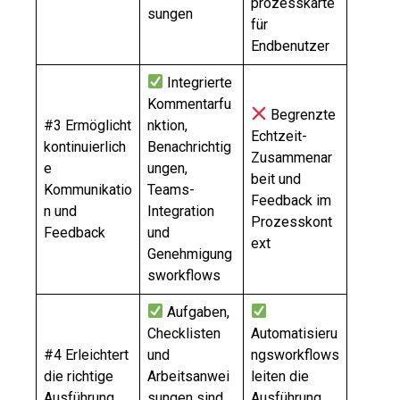
prozesskarte
sungen
für
Endbenutzer
Integrierte
Kommentarfu
Begrenzte
#3 Ermöglicht
nktion,
Echtzeit-
kontinuierlich
Benachrichtig
Zusammenar
e
ungen,
beit und
Kommunikatio
Teams-
Feedback im
n und
Integration
Prozesskont
Feedback
und
ext
Genehmigung
sworkflows
Aufgaben,
Checklisten
Automatisieru
#4 Erleichtert
und
ngsworkflows
die richtige
Arbeitsanwei
leiten die
Ausführung
sungen sind
Ausführung,