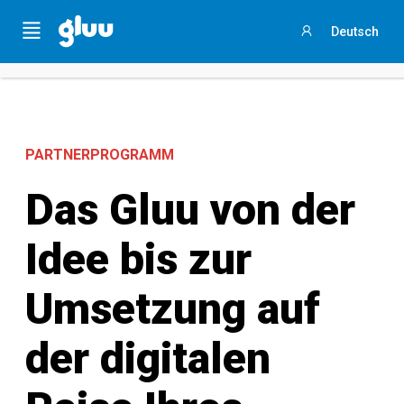
Holen Sie sich Ihren
Process Success Benchmark 2025
,
Menu
Deutsch
indem Sie
an dieser 3-minütigen Umfrage teilnehmen
.
Anmelden
PARTNERPROGRAMM
Das Gluu von der
Idee bis zur
Umsetzung auf
der digitalen