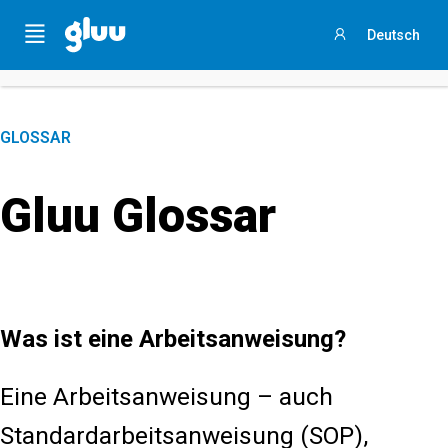
Holen Sie sich Ihren
Process Success Benchmark 2025
,
Menu
Deutsch
indem Sie
an dieser 3-minütigen Umfrage teilnehmen
.
Anmelden
GLOSSAR
Gluu Glossar
Was ist eine Arbeitsanweisung?
Eine Arbeitsanweisung – auch
Standardarbeitsanweisung (SOP),