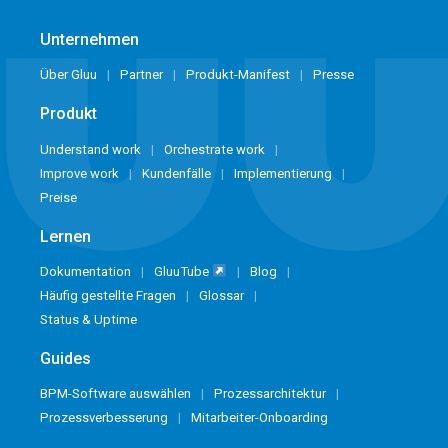
Unternehmen
Über Gluu
Partner
Produkt-Manifest
Presse
Produkt
Understand work
Orchestrate work
Improve work
Kundenfälle
Implementierung
Preise
Lernen
Dokumentation
GluuTube
Blog
Häufig gestellte Fragen
Glossar
Status & Uptime
Guides
BPM-Software auswählen
Prozessarchitektur
Prozessverbesserung
Mitarbeiter-Onboarding