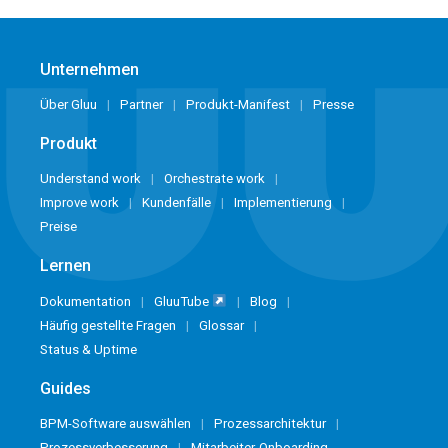
Unternehmen
Über Gluu
Partner
Produkt-Manifest
Presse
Produkt
Understand work
Orchestrate work
Improve work
Kundenfälle
Implementierung
Preise
Lernen
Dokumentation
GluuTube
Blog
Häufig gestellte Fragen
Glossar
Status & Uptime
Guides
BPM-Software auswählen
Prozessarchitektur
Prozessverbesserung
Mitarbeiter-Onboarding