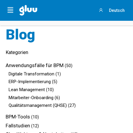
Holen Sie sich Ihren
Process Success Benchmark 2025
,
Menu
Deutsch
indem Sie
an dieser 3-minütigen Umfrage teilnehmen
.
Anmelden
Blog
Kategorien
Anwendungsfälle für BPM
(50)
Digitale Transformation
(1)
ERP-Implementierung
(5)
Lean Management
(10)
Mitarbeiter-Onboarding
(6)
Qualitätsmanagement (QHSE)
(27)
BPM-Tools
(10)
Fallstudien
(12)