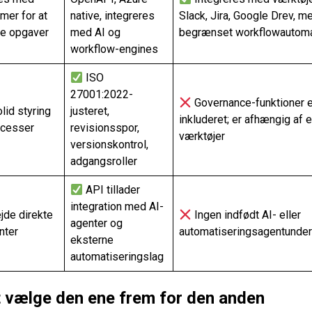
mer for at
native, integreres
Slack, Jira, Google Drev, m
re opgaver
med AI og
begrænset workflowautoma
workflow-engines
ISO
27001:2022-
Governance-funktioner e
lid styring
justeret,
inkluderet; er afhængig af 
ocesser
revisionsspor,
værktøjer
versionskontrol,
adgangsroller
API tillader
integration med AI-
jde direkte
Ingen indfødt AI- eller
agenter og
nter
automatiseringsagentunder
eksterne
automatiseringslag
at vælge den ene frem for den anden