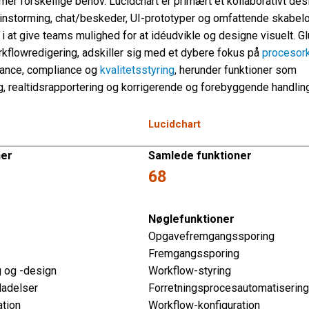
 forskellige behov. Lucidchart er primært et kollaborativt de
instorming, chat/beskeder, UI-prototyper og omfattende skabelo
 i at give teams mulighed for at idéudvikle og designe visuelt. G
orkflowredigering, adskiller sig med et dybere fokus på
procesork
nance, compliance og
kvalitetsstyring
, herunder funktioner som
 realtidsrapportering og korrigerende og forebyggende handlin
Lucidchart
ner
Samlede funktioner
68
Nøglefunktioner
Opgavefremgangssporing
Fremgangssporing
 og -design
Workflow-styring
ladelser
Forretningsprocesautomatisering
ation
Workflow-konfiguration