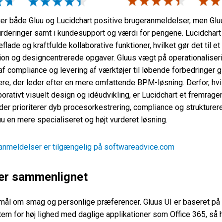
r både Gluu og Lucidchart positive brugeranmeldelser, men Gluu 
urderinger samt i kundesupport og værdi for pengene. Lucidchar
flade og kraftfulde kollaborative funktioner, hvilket gør det til et
on og designcentrerede opgaver. Gluus vægt på operationaliseri
 af compliance og levering af værktøjer til løbende forbedringer 
re, der leder efter en mere omfattende BPM-løsning. Derfor, hv
borativt visuelt design og idéudvikling, er Lucidchart et fremrag
 der prioriterer dyb procesorkestrering, compliance og strukturer
luu en mere specialiseret og højt vurderet løsning.
anmeldelser er tilgængelig på softwareadvice.com
er sammenlignet
mål om smag og personlige præferencer. Gluus UI er baseret på
em for høj lighed med daglige applikationer som Office 365, så h