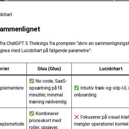
idchart
sammenlignet
t fra ChatGPT 5 Thinkings fra prompten “skriv en sammenligningst
ignes med Lucidchart på følgende parametre”:
erier
Gluu (Gluu)
Lucidchart
No-code, SaaS-
mplementere
opsætning på få
Intuitiv træk-og-slip-UI
minutter, minimal
onboarding
træning nødvendig
Kombinerer
Fokuserer på visuel kla
proceskort med
bejdsmetode
mangler operationel konte
roller, opgaver,