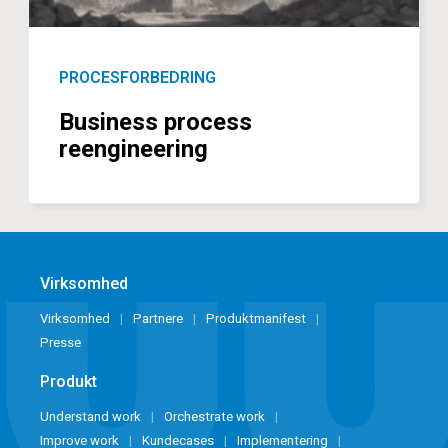
PROCESFORBEDRING
Business process
reengineering
Virksomhed
Virksomhed
Partnere
Produktmanifest
Presse
Produkt
Understand work
Orchestrate work
Improve work
Kundecases
Implementering