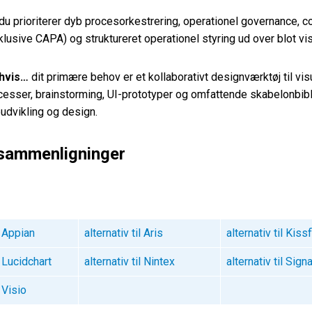
du prioriterer dyb procesorkestrering, operationel governance, c
nklusive CAPA) og struktureret operationel styring ud over blot vi
 hvis…
dit primære behov er et kollaborativt designværktøj til vis
cesser, brainstorming, UI-prototyper og omfattende skabelonbib
éudvikling og design.
-sammenligninger
l Appian
alternativ til Aris
alternativ til Kiss
l Lucidchart
alternativ til Nintex
alternativ til Sign
l Visio