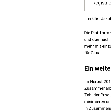
Registrie
…
erklärt Jak
Die Plattform
und demnach a
mehr mit einzu
für Gluu.
Ein weite
Im Herbst 201
Zusammenarbei
Zahl der Prod
minimieren und
In Zusammenarb