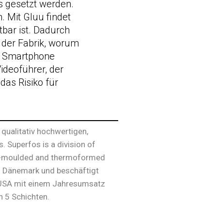
is gesetzt werden.
. Mit Gluu findet
htbar ist. Dadurch
n der Fabrik, worum
em Smartphone
Videoführer, der
das Risiko für
 qualitativ hochwertigen,
Superfos is a division of
ion-moulded and thermoformed
in Dänemark und beschäftigt
n USA mit einem Jahresumsatz
n 5 Schichten.