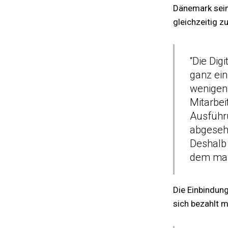
Dänemark sein,
gleichzeitig z
“Die Dig
ganz ein
wenigen 
Mitarbei
Ausführu
abgeseh
Deshalb
dem man 
Die Einbindung
sich bezahlt 