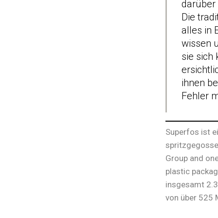
darüber 
Die trad
alles in
wissen u
sie sich
ersichtl
ihnen be
Fehler m
Superfos ist e
spritzgegosse
Group and one
plastic packa
insgesamt 2.3
von über 525 M