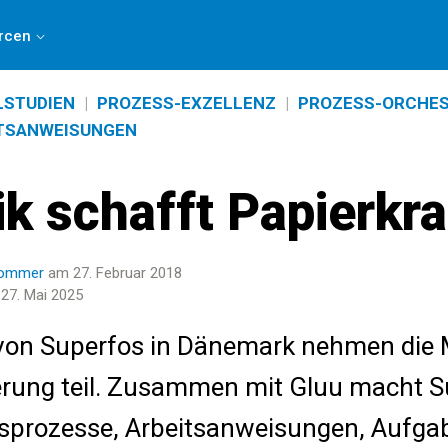
, indem Sie
an dieser 3-minütigen Umfrage teilnehmen
.
rcen
LSTUDIEN
|
PROZESS-EXZELLENZ
|
PROZESS-ORCHES
ITSANWEISUNGEN
ik schafft Papierkr
Pommer
am 27. Februar 2018
t 27. Mai 2025
von Superfos in Dänemark nehmen die M
ierung teil. Zusammen mit Gluu macht 
sprozesse, Arbeitsanweisungen, Aufga