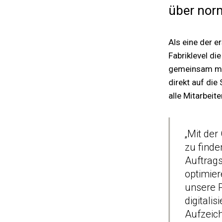
über norm
Als eine der 
Fabriklevel di
gemeinsam mit
direkt auf die
alle Mitarbeit
„Mit der
zu finde
Auftrags
optimier
unsere P
digitali
Aufzeic