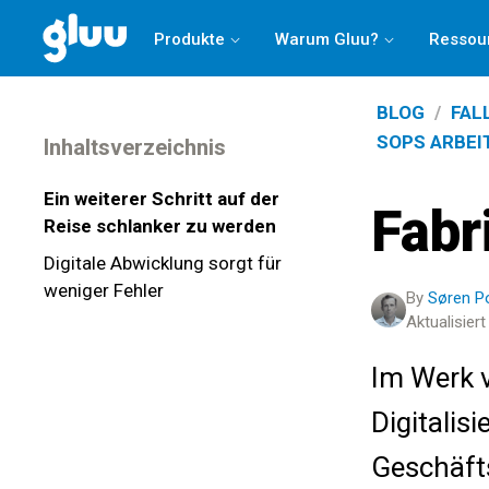
Holen Sie sich Ihren
Process Success Benchmark 2025
Produkte
Warum Gluu?
Ressou
BLOG
/
FAL
SOPS ARBE
Inhaltsverzeichnis
Ein weiterer Schritt auf der
Fabr
Reise schlanker zu werden
Digitale Abwicklung sorgt für
weniger Fehler
By
Søren 
Aktualisier
Im Werk 
Digitalis
Geschäft