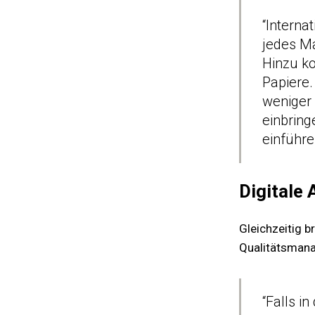
“Interna
jedes Ma
Hinzu k
Papiere
weniger 
einbring
einführe
Digitale 
Gleichzeitig b
Qualitätsmana
“Falls i