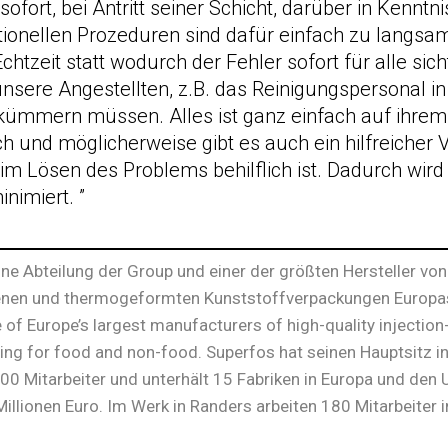
sofort, bei Antritt seiner Schicht, darüber in Kenntn
itionellen Prozeduren sind dafür einfach zu langsam
 Echtzeit statt wodurch der Fehler sofort für alle sic
nsere Angestellten, z.B. das Reinigungspersonal i
 kümmern müssen. Alles ist ganz einfach auf ihr
ich und möglicherweise gibt es auch ein hilfreicher 
im Lösen des Problems behilflich ist. Dadurch wird 
inimiert. ”
ine Abteilung der Group und einer der größten Hersteller von
nen und thermogeformten Kunststoffverpackungen Europas. 
 of Europe’s largest manufacturers of high-quality inject
ging for food and non-food. Superfos hat seinen Hauptsitz 
00 Mitarbeiter und unterhält 15 Fabriken in Europa und de
illionen Euro. Im Werk in Randers arbeiten 180 Mitarbeiter i