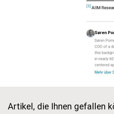
[1]
AIIM Resear
Søren P
Søren Pomme
COO of a di
this backgr
in nearly 6
centered a
Mehr über 
Artikel, die Ihnen gefallen k