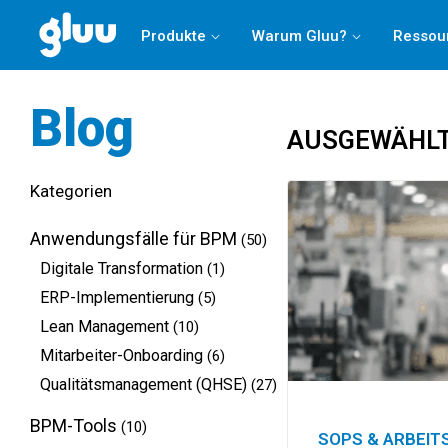
Holen Sie sich Ihren
Process Success Benchmark 2025
Produkte
Warum Gluu?
Ressou
Blog
AUSGEWÄHLT
Kategorien
Anwendungsfälle für BPM
(50)
Digitale Transformation
(1)
ERP-Implementierung
(5)
Lean Management
(10)
Mitarbeiter-Onboarding
(6)
Qualitätsmanagement (QHSE)
(27)
BPM-Tools
(10)
SOPS & ARBEI