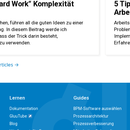
ard Work“ Komplexität
5 Ti
Arbe
hen, führen all die guten Ideen zu einer
Arbeit
. In diesem Beitrag werde ich
Problem
ss der Trick darin besteht,
Implem
 zu verwenden.
Erfahre
rticles →
Lernen
Guides
Dokumentation
BPM-Software auswählen
GluuTube
Prozessarchitektur
Blog
Prozessverbesserung