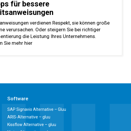
pps für bessere
itsanweisungen
sanweisungen verdienen Respekt, sie können große
e verursachen. Oder steigern Sie bei richtiger
entierung die Leistung Ihres Unternehmens.
n Sie mehr hier
Software
SAP Signavio Alternative – Gluu
ARIS-Alternative – gluu
Kissflow Alternative – gluu