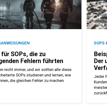
TSANWEISUNGEN
SOPS 
 für SOPs, die zu
Beis
enden Fehlern führten
Der 
Verf
n nicht immer, und wir sollten alle diese
cheiterte SOPs studieren und lernen, wie
Jeder F
nnen, die gleichen Fehler zu machen.
Kundene
meiste
zurück