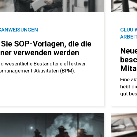
TSANWEISUNGEN
GLUU 
ARBEI
 Sie SOP-Vorlagen, die die
Neue
ner verwenden werden
besc
d wesentliche Bestandteile effektiver
Mita
smanagement-Aktivitäten (BPM).
Eine a
hebt di
gut bes