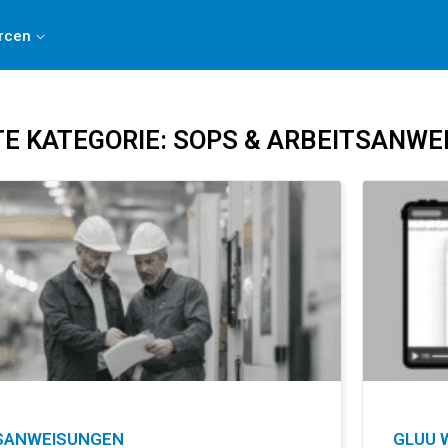
, indem Sie
an dieser 3-minütigen Umfrage teilnehmen
.
rcen
E KATEGORIE: SOPS & ARBEITSANWE
TSANWEISUNGEN
GLUU 