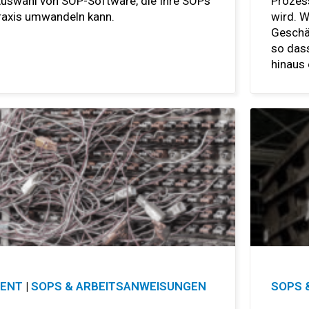
 Auswahl von SOP-Software, die Ihre SOPs
Prozess
praxis umwandeln kann.
wird. W
Geschäf
so dass
hinaus
MENT
|
SOPS & ARBEITSANWEISUNGEN
SOPS 