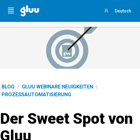
Holen Sie sich Ihren
Process Success Benchmark 2025
,
Menu
Deutsch
indem Sie
an dieser 3-minütigen Umfrage teilnehmen
.
Anmelden
BLOG
/
GLUU WEBINARE NEUIGKEITEN
|
PROZESSAUTOMATISIERUNG
Der Sweet Spot von
Gluu