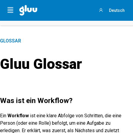
Holen Sie sich Ihren
Process Success Benchmark 2025
,
Menu
Deutsch
indem Sie
an dieser 3-minütigen Umfrage teilnehmen
.
Anmelden
GLOSSAR
Gluu Glossar
Was ist ein Workflow?
Ein
Workflow
ist eine klare Abfolge von Schritten, die eine
Person (oder eine Rolle) befolgt, um eine Aufgabe zu
erledigen. Er erklärt, was zuerst, als Nächstes und zuletzt