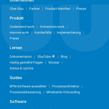
Unternehmen
Über Gluu
Partner
Produkt-Manifest
Presse
Produkt
Understand work
Orchestrate work
Improve work
Kundenfälle
Implementierung
Preise
Lernen
Dokumentation
GluuTube
Blog
Häufig gestellte Fragen
Glossar
Status & Uptime
Guides
BPM-Software auswählen
Prozessarchitektur
Prozessverbesserung
Mitarbeiter-Onboarding
Software