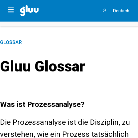
Holen Sie sich Ihren
Process Success Benchmark 2025
,
Menu
Deutsch
indem Sie
an dieser 3-minütigen Umfrage teilnehmen
.
Anmelden
GLOSSAR
Gluu Glossar
Was ist Prozessanalyse?
Die Prozessanalyse ist die Disziplin, zu
verstehen, wie ein Prozess tatsächlich