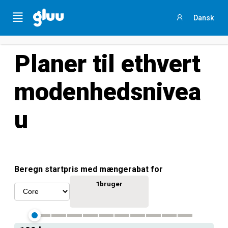
Sammenlign jeres procesarbejde
med andre ved
at
Menu
Dansk
svare på et kort spørgeskema
Sign
in
Planer til ethvert
modenhedsnivea
u
Beregn startpris med mængerabat for
1
bruger