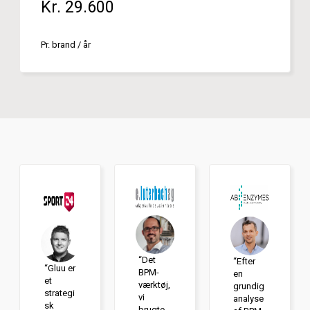
Kr. 29.600
Pr. brand / år
“Det
“Efter
“Gluu er
BPM-
en
et
værktøj,
grundig
strategi
vi
analyse
sk
brugte,