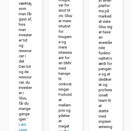
af BPM-
værktøj,
var for
platfor
som
stort til
me på
man får
os. Gluu
marked
gavn af,
er mere
et viste
hvis
intuitivt
Gluu sig
man
for
at have
invester
brugern
en
er tid
e og
eneståe
og
mere
nde
ressour
interess
funktio
cer i
ant for
nalitet/v
det.
en SMV
ærdi for
Den tid
med
pengen
og de
hensyn
e og et
ressour
til
dediker
cer, du
omkost
et og
invester
ninger.
profess
er i
Forhold
ionelt
Gluu,
et
team til
får du
mellem
at
mange
pris og
støtte
gange
ydelse
med
igen.
“
er
implem
Læs
meget
entering
case