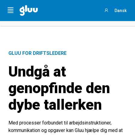
Sammenlign jeres procesarbejde
med andre ved
at
Menu
Dansk
svare på et kort spørgeskema
Sign
in
GLUU FOR DRIFTSLEDERE
Undgå at
genopfinde den
dybe tallerken
Med processer forbundet til arbejdsinstruktioner,
kommunikation og opgaver kan Gluu hjælpe dig med at