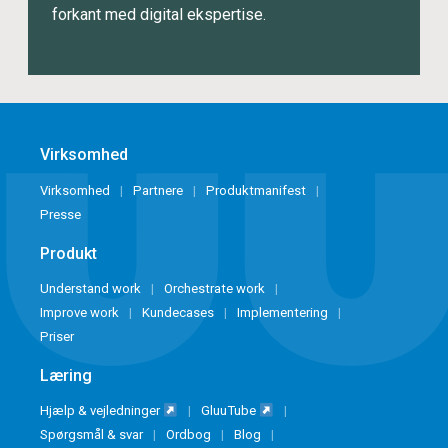
forkant med digital ekspertise.
Virksomhed
Virksomhed
Partnere
Produktmanifest
Presse
Produkt
Understand work
Orchestrate work
Improve work
Kundecases
Implementering
Priser
Læring
Hjælp & vejledninger
GluuTube
Spørgsmål & svar
Ordbog
Blog