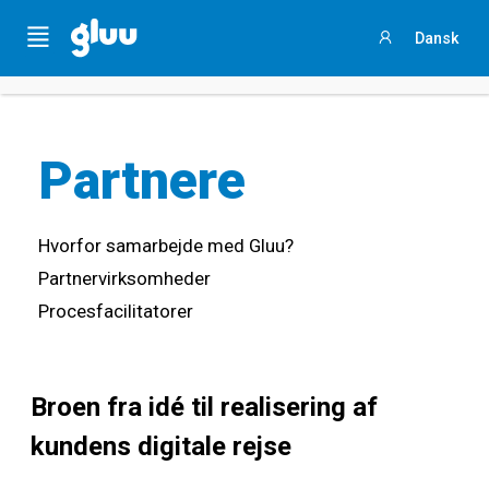
Sammenlign jeres procesarbejde
med andre ved
at
Menu
Dansk
svare på et kort spørgeskema
Sign
in
Partnere
Hvorfor samarbejde med Gluu?
Partnervirksomheder
Procesfacilitatorer
Broen fra idé til realisering af
kundens digitale rejse