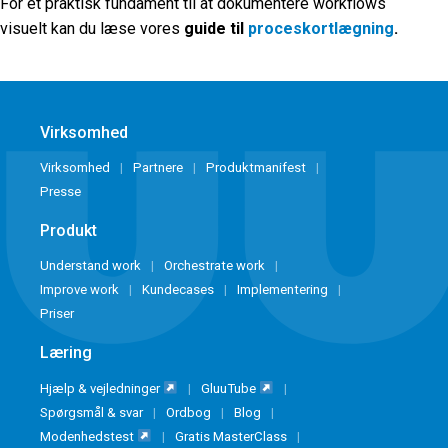
For et praktisk fundament til at dokumentere workflows
visuelt kan du læse vores
guide til
proceskortlægning
.
Virksomhed
Virksomhed
Partnere
Produktmanifest
Presse
Produkt
Understand work
Orchestrate work
Improve work
Kundecases
Implementering
Priser
Læring
Hjælp & vejledninger
GluuTube
Spørgsmål & svar
Ordbog
Blog
Modenhedstest
Gratis MasterClass