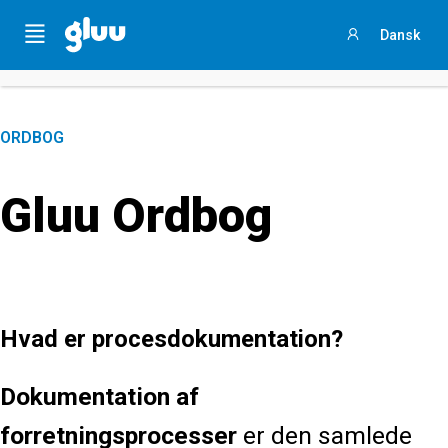
Sammenlign jeres procesarbejde
med andre ved
at
Menu
Dansk
svare på et kort spørgeskema
Sign
in
ORDBOG
Gluu Ordbog
Hvad er procesdokumentation?
Dokumentation af
forretningsprocesser
er den samlede