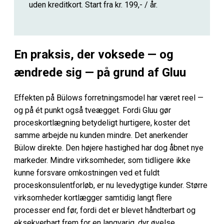
uden kreditkort. Start fra kr. 199,- / år.
En praksis, der voksede — og
ændrede sig — på grund af Gluu
Effekten på Bülows forretningsmodel har været reel —
og på ét punkt også tveægget. Fordi Gluu gør
proceskortlægning betydeligt hurtigere, koster det
samme arbejde nu kunden mindre. Det anerkender
Bülow direkte. Den højere hastighed har dog åbnet nye
markeder. Mindre virksomheder, som tidligere ikke
kunne forsvare omkostningen ved et fuldt
proceskonsulentforløb, er nu levedygtige kunder. Større
virksomheder kortlægger samtidig langt flere
processer end før, fordi det er blevet håndterbart og
eksekverbart frem for en langvarig, dyr øvelse.