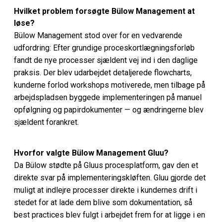
Hvilket problem forsøgte Bülow Management at
løse?
Bülow Management stod over for en vedvarende
udfordring: Efter grundige proceskortlægningsforløb
fandt de nye processer sjældent vej ind i den daglige
praksis. Der blev udarbejdet detaljerede flowcharts,
kunderne forlod workshops motiverede, men tilbage på
arbejdspladsen byggede implementeringen på manuel
opfølgning og papirdokumenter — og ændringerne blev
sjældent forankret.
Hvorfor valgte Bülow Management Gluu?
Da Bülow stødte på Gluus procesplatform, gav den et
direkte svar på implementeringskløften. Gluu gjorde det
muligt at indlejre processer direkte i kundernes drift i
stedet for at lade dem blive som dokumentation, så
best practices blev fulgt i arbejdet frem for at ligge i en