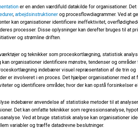
entation
er en anden værdifuld datakilde for organisationer. Det
edurer
,
arbejdsinstruktioner
og procesflowdiagrammer. Ved at 
ter kan organisationer identificere ineffektivitet, overflødighed
 deres processer. Disse oplysninger kan derefter bruges til at pri
tiativer og strømline driften.
værktøjer og teknikker som proceskortlægning, statistisk analy
kan organisationer identificere mønstre, tendenser og områder 
roceskortlægning indebærer visuel repræsentation af de trin og
, der er involveret i en proces. Det hjælper organisationer med at 
viteter og identificere områder, hvor der kan opstå forsinkelser ell
alyse indebærer anvendelse af statistiske metoder til at analyse
sioner. Det kan omfatte teknikker som regressionsanalyse, hypo
nsanalyse. Ved at bruge statistisk analyse kan organisationer ide
llem variabler og træffe datadrevne beslutninger.