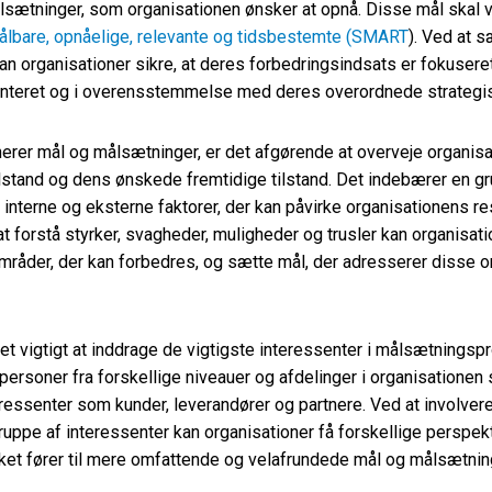
lsætninger, som organisationen ønsker at opnå. Disse mål skal 
målbare, opnåelige, relevante og tidsbestemte (SMART
). Ved at s
 organisationer sikre, at deres forbedringsindsats er fokuseret
enteret og i overensstemmelse med deres overordnede strategi
erer mål og målsætninger, er det afgørende at overveje organis
stand og dens ønskede fremtidige tilstand. Det indebærer en gr
 interne og eksterne faktorer, der kan påvirke organisationens re
t forstå styrker, svagheder, muligheder og trusler kan organisati
områder, der kan forbedres, og sætte mål, der adresserer disse 
t vigtigt at inddrage de vigtigste interessenter i målsætningsp
personer fra forskellige niveauer og afdelinger i organisationen
ressenter som kunder, leverandører og partnere. Ved at involver
uppe af interessenter kan organisationer få forskellige perspek
ilket fører til mere omfattende og velafrundede mål og målsætnin