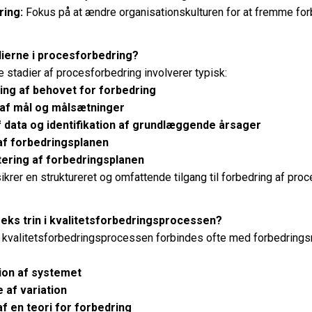
ring:
Fokus på at ændre organisationskulturen for at fremme for
dierne i procesforbedring?
e stadier af procesforbedring involverer typisk:
ring af behovet for forbedring
 af mål og målsætninger
f data og identifikation af grundlæggende årsager
af forbedringsplanen
ering af forbedringsplanen
ikrer en struktureret og omfattende tilgang til forbedring af proc
eks trin i kvalitetsforbedringsprocessen?
 i kvalitetsforbedringsprocessen forbindes ofte med forbedring
tion af systemet
 af variation
af en teori for forbedring