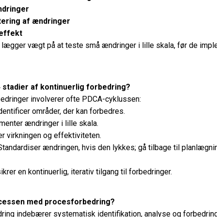
ndringer
ering af ændringer
effekt
ægger vægt på at teste små ændringer i lille skala, før de imp
 stadier af kontinuerlig forbedring?
edringer involverer ofte PDCA-cyklussen:
dentificer områder, der kan forbedres.
enter ændringer i lille skala.
r virkningen og effektiviteten.
tandardiser ændringen, hvis den lykkes; gå tilbage til planlægnin
krer en kontinuerlig, iterativ tilgang til forbedringer.
cessen med procesforbedring?
ing indebærer systematisk identifikation, analyse og forbedring