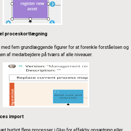
el proceskortlægning
 med fem grundlæggende figurer for at forenkle forståelsen og
en af medarbejdere på tværs af alle niveauer.
ces import
æt hurtigt flere processer i Gluu for effektiv opsætning eller