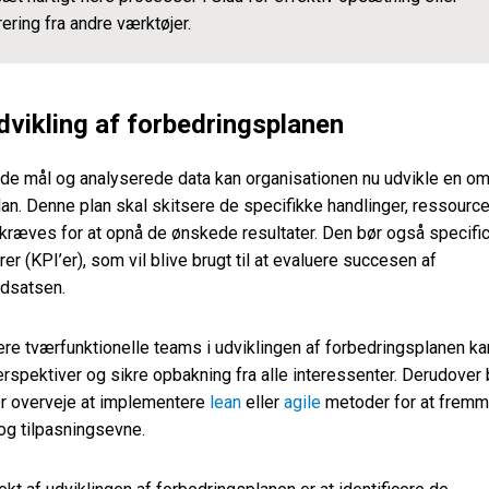
ering fra andre værktøjer.
dvikling af forbedringsplanen
de mål og analyserede data kan organisationen nu udvikle en o
an. Denne plan skal skitsere de specifikke handlinger, ressource
er kræves for at opnå de ønskede resultater. Den bør også specifi
er (KPI’er), som vil blive brugt til at evaluere succesen af
ndsatsen.
ere tværfunktionelle teams i udviklingen af forbedringsplanen k
erspektiver og sikre opbakning fra alle interessenter. Derudover 
er overveje at implementere
lean
eller
agile
metoder for at frem
og tilpasningsevne.