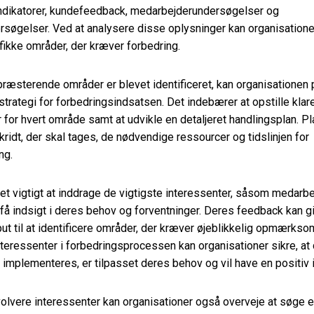
ndikatorer, kundefeedback, medarbejderundersøgelser og
søgelser. Ved at analysere disse oplysninger kan organisatione
ifikke områder, der kræver forbedring.
ræsterende områder er blevet identificeret, kan organisationen p
trategi for forbedringsindsatsen. Det indebærer at opstille klar
for hvert område samt at udvikle en detaljeret handlingsplan. P
kridt, der skal tages, de nødvendige ressourcer og tidslinjen for
ng.
t vigtigt at inddrage de vigtigste interessenter, såsom medarb
t få indsigt i deres behov og forventninger. Deres feedback kan g
put til at identificere områder, der kræver øjeblikkelig opmærks
nteressenter i forbedringsprocessen kan organisationer sikre, at
r implementeres, er tilpasset deres behov og vil have en positiv i
volvere interessenter kan organisationer også overveje at søge 