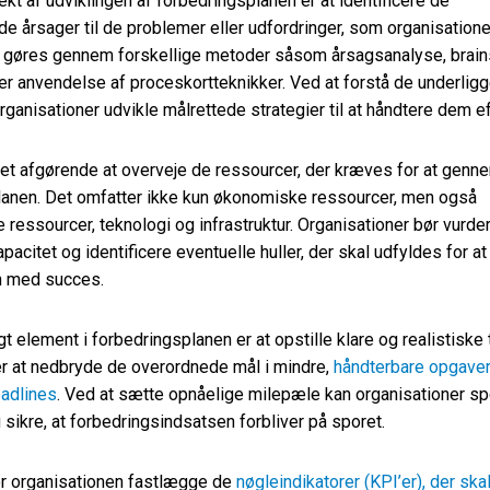
pekt af udviklingen af forbedringsplanen er at identificere de
 årsager til de problemer eller udfordringer, som organisatione
an gøres gennem forskellige metoder såsom årsagsanalyse, brai
er anvendelse af proceskortteknikker. Ved at forstå de underlig
rganisationer udvikle målrettede strategier til at håndtere dem ef
et afgørende at overveje de ressourcer, der kræves for at genn
lanen. Det omfatter ikke kun økonomiske ressourcer, men også
ressourcer, teknologi og infrastruktur. Organisationer bør vurde
acitet og identificere eventuelle huller, der skal udfyldes for a
n med succes.
gt element i forbedringsplanen er at opstille klare og realistiske t
r at nedbryde de overordnede mål i mindre,
håndterbare opgave
eadlines
. Ved at sætte opnåelige milepæle kan organisationer s
 sikre, at forbedringsindsatsen forbliver på sporet.
r organisationen fastlægge de
nøgleindikatorer (KPI’er), der skal