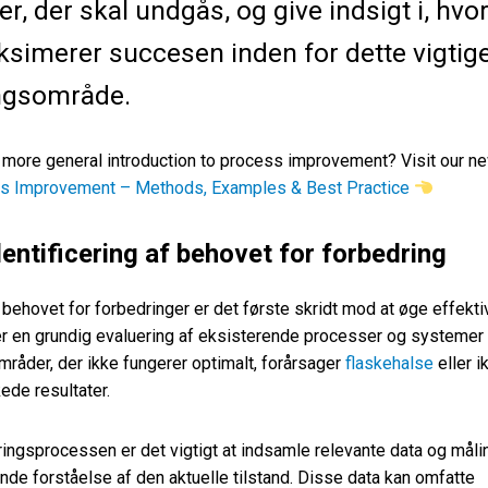
er, der skal undgås, og give indsigt i, hvo
imerer succesen inden for dette vigtig
ingsområde.
 more general introduction to process improvement? Visit our n
s Improvement – Methods, Examples & Best Practice
Identificering af behovet for forbedring
behovet for forbedringer er det første skridt mod at øge effektiv
r en grundig evaluering af eksisterende processer og systemer 
områder, der ikke fungerer optimalt, forårsager
flaskehalse
eller i
kede resultater.
ingsprocessen er det vigtigt at indsamle relevante data og målin
nde forståelse af den aktuelle tilstand. Disse data kan omfatte