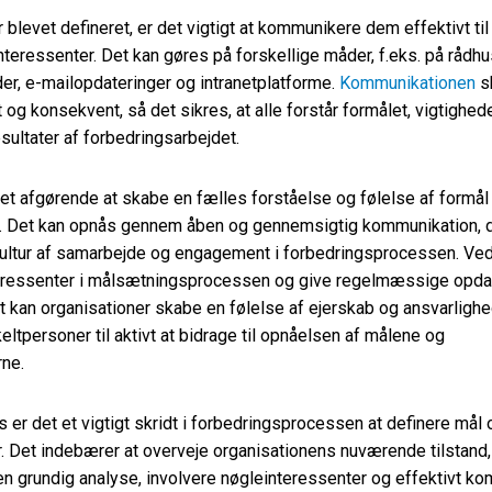
 blevet defineret, er det vigtigt at kommunikere dem effektivt til 
nteressenter. Det kan gøres på forskellige måder, f.eks. på rådh
r, e-mailopdateringer og intranetplatforme.
Kommunikationen
s
et og konsekvent, så det sikres, at alle forstår formålet, vigtighe
sultater af forbedringsarbejdet.
t afgørende at skabe en fælles forståelse og følelse af formål 
r. Det kan opnås gennem åben og gennemsigtig kommunikation, 
ultur af samarbejde og engagement i forbedringsprocessen. Ved
teressenter i målsætningsprocessen og give regelmæssige opda
 kan organisationer skabe en følelse af ejerskab og ansvarlighed
eltpersoner til aktivt at bidrage til opnåelsen af målene og
ne.
s er det et vigtigt skridt i forbedringsprocessen at definere mål 
 Det indebærer at overveje organisationens nuværende tilstand,
n grundig analyse, involvere nøgleinteressenter og effektivt k