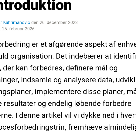
ntroduktion
 Kahrimanovic
den 26. december 2023
 25. februar 2026
rbedring er et afgørende aspekt af enhv
ld organisation. Det indebærer at identif
 der kan forbedres, definere mål og
nger, indsamle og analysere data, udvikl
ngsplaner, implementere disse planer, m
 resultater og endelig løbende forbedre
rne. I denne artikel vil vi dykke ned i hver
ocesforbedringstrin, fremhæve almindeli