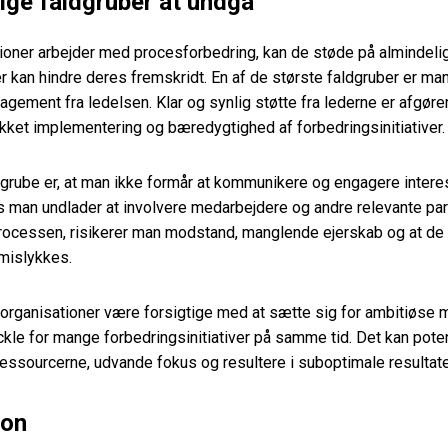
ige faldgruber at undgå
ioner arbejder med procesforbedring, kan de støde på almindeli
er kan hindre deres fremskridt. En af de største faldgruber er m
agement fra ledelsen. Klar og synlig støtte fra lederne er afgøre
ykket implementering og bæredygtighed af forbedringsinitiativer.
dgrube er, at man ikke formår at kommunikere og engagere inter
is man undlader at involvere medarbejdere og andre relevante part
rocessen, risikerer man modstand, manglende ejerskab og at de 
mislykkes.
rganisationer være forsigtige med at sætte sig for ambitiøse m
ckle for mange forbedringsinitiativer på samme tid. Det kan poten
essourcerne, udvande fokus og resultere i suboptimale resultate
ion