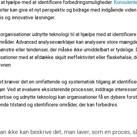
l at hjælpe med at identificere forbedringsmuligheder.
Konsulent
rter kan give et nyt perspektiv og bidrage med indgående vide
s og innovative løsninger.
rganisationer udnytte teknologi til at hjælpe med at identificere
mråder. Advanced analyseværktøjer kan analysere store mængde
mønstre eller tendenser, der måske ikke umiddelbart er tydelige. 
sationer med at afdække skjult ineffektivitet eller flaskehalse, d
vnen.
t kræver det en omfattende og systematisk tilgang at identific
ger. Ved at evaluere eksisterende processer, inddrage interesse
rtise og udnytte teknologi kan organisationer få en dybere fors
de tilstand og identificere områder, der kan forbedres.
an ikke kan beskrive det, man laver, som en proces, s