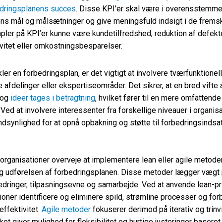
edringsplanens succes
. Disse KPI’er skal være i overensstemm
ns mål og målsætninger og give meningsfuld indsigt i de fremskr
ler på KPI’er kunne være kundetilfredshed, reduktion af defekter 
vitet eller omkostningsbesparelser.
ler en forbedringsplan, er det vigtigt at involvere tværfunktione
e afdelinger eller ekspertiseområder. Det sikrer, at en bred vifte 
 og
ideer tages i betragtning
, hvilket fører til en mere omfattende
. Ved at involvere interessenter fra forskellige niveauer i organis
ndsynlighed for at opnå opbakning og støtte til forbedringsindsa
rganisationer overveje at implementere lean eller agile metoder
og udførelsen af forbedringsplanen. Disse metoder lægger vægt
dringer, tilpasningsevne og samarbejde. Ved at anvende lean-pr
ioner identificere og eliminere spild, strømline processer og fo
ffektivitet.
Agile metoder
fokuserer derimod på iterativ og trinv
lket giver mulighed for fleksibilitet og hurtige justeringer baseret