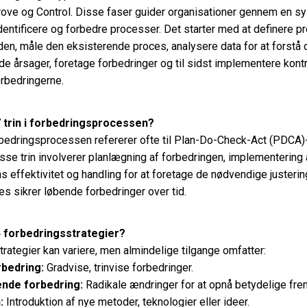
rove og Control. Disse faser guider organisationer gennem en s
t identificere og forbedre processer. Det starter med at definere 
den, måle den eksisterende proces, analysere data for at forstå 
 årsager, foretage forbedringer og til sidst implementere kontro
rbedringerne.
 trin i forbedringsprocessen?
orbedringsprocessen refererer ofte til Plan-Do-Check-Act (PDCA)
sse trin involverer planlægning af forbedringen, implementering 
ns effektivitet og handling for at foretage de nødvendige justeri
ces sikrer løbende forbedringer over tid.
4 forbedringsstrategier?
rategier kan variere, men almindelige tilgange omfatter:
rbedring:
Gradvise, trinvise forbedringer.
nde forbedring:
Radikale ændringer for at opnå betydelige fre
:
Introduktion af nye metoder, teknologier eller ideer.