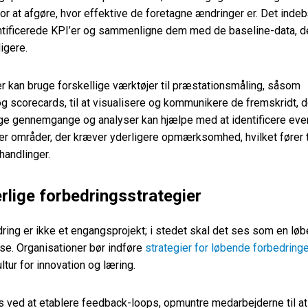
for at afgøre, hvor effektive de foretagne ændringer er. Det inde
ntificerede KPI’er og sammenligne dem med de baseline-data, de
igere.
r kan bruge forskellige værktøjer til præstationsmåling, såsom
 scorecards, til at visualisere og kommunikere de fremskridt, der
 gennemgange og analyser kan hjælpe med at identificere even
ler områder, der kræver yderligere opmærksomhed, hvilket fører ti
handlinger.
rlige forbedringsstrategier
ing er ikke et engangsprojekt; i stedet skal det ses som en løb
se. Organisationer bør indføre
strategier for løbende forbedring
ltur for innovation og læring.
s ved at etablere feedback-loops, opmuntre medarbejderne til 