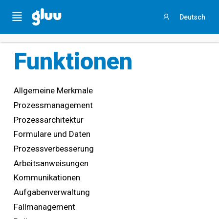
Holen Sie sich Ihren
Process Success Benchmark 2025
,
Menu
Deutsch
indem Sie
an dieser 3-minütigen Umfrage teilnehmen
.
Anmelden
Funktionen
Allgemeine Merkmale
Prozessmanagement
Prozessarchitektur
Formulare und Daten
Prozessverbesserung
Arbeitsanweisungen
Kommunikationen
Aufgabenverwaltung
Fallmanagement