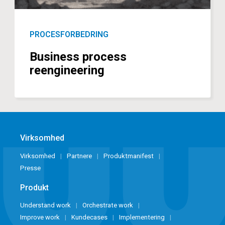
PROCESFORBEDRING
Business process
reengineering
Virksomhed
Virksomhed
Partnere
Produktmanifest
Presse
Produkt
Understand work
Orchestrate work
Improve work
Kundecases
Implementering