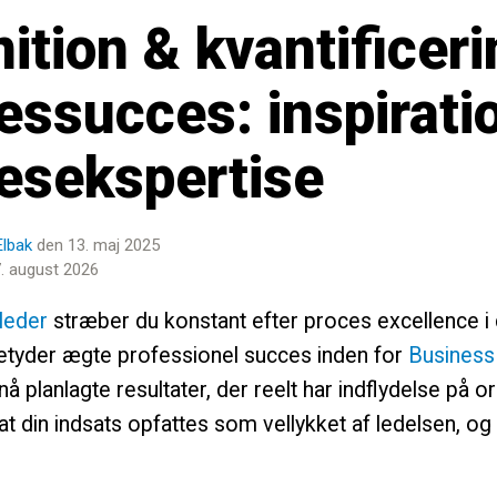
nition & kvantificeri
essucces: inspiratio
esekspertise
Elbak
den 13. maj 2025
. august 2026
leder
stræber du konstant efter proces excellence i d
etyder ægte professionel succes inden for
Busines
å planlagte resultater, der reelt har indflydelse på o
at din indsats opfattes som vellykket af ledelsen, og 