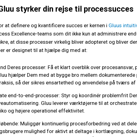
luu styrker din rejse til processucces
or at definere og kvantificere succes er kernen i
Gluus intuit
ocess Excellence-teams som dit ikke kun at administrere en
kre, at disse processer virkelig bliver adopteret og bliver 
er er designet til at hjælpe dig med at:
nd Deres processer: Få et klart overblik over procesansvar,
 Gluu hjælper Dem med at bygge bro mellem dokumenterede 
raksis, så der sikres ensartethed og anvendelse på tværs af
ate end-to-end-processer: Styr og koordinér problemfrit D
automatisering. Gluu leverer værktøjerne til at orchestrate D
siko og højere operationel effektivitet.
løbende: Muliggør kontinuerlig procesforbedring ved at dele
ngsbrugere mulighed for aktivt at deltage i kortlægning, do