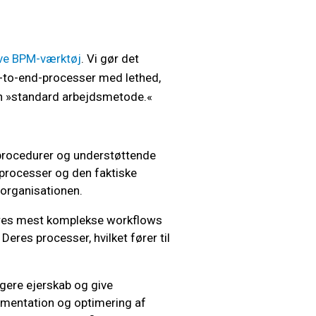
ive BPM-værktøj
. Vi gør det
d-to-end-processer med lethed,
den »standard arbejdsmetode.«
 procedurer og understøttende
processer og den faktiske
 organisationen.
eres mest komplekse workflows
eres processer, hvilket fører til
gere ejerskab og give
kumentation og optimering af