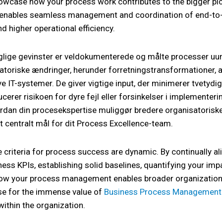
owcase how your process work contributes to the bigger pict
enables seamless management and coordination of end-to-e
nd higher operational efficiency.
glige gevinster er veldokumenterede og målte processer uun
satoriske ændringer, herunder forretningstransformationer, 
ye IT-systemer. De giver vigtige input, der minimerer tvety
ucerer risikoen for dyre fejl eller forsinkelser i implemente
ordan din procesekspertise muliggør bredere organisatorisk
t centralt mål for dit Process Excellence-team.
criteria for process success are dynamic. By continually al
ness KPIs, establishing solid baselines, quantifying your im
w your process management enables broader organizational
se for the immense value of
Business Process Management
within the organization.