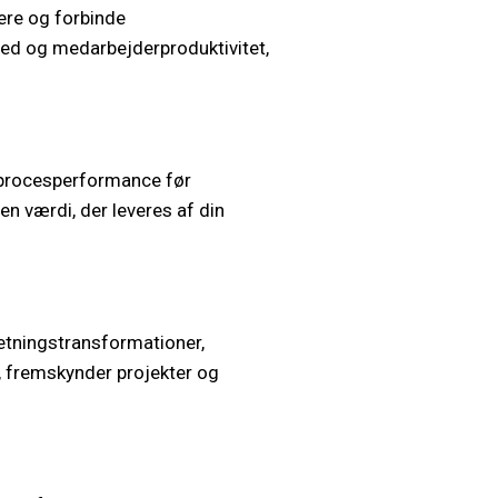
ere og forbinde
hed og medarbejderproduktivitet,
e procesperformance før
n værdi, der leveres af din
etningstransformationer,
i, fremskynder projekter og