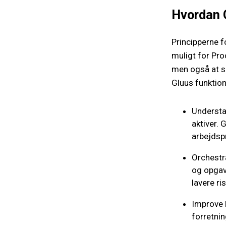
Hvordan G
Principperne f
muligt for Pr
men også at si
Gluus funktion
Understa
aktiver.
arbejdsp
Orchestr
og opgave
lavere ri
Improve 
forretni