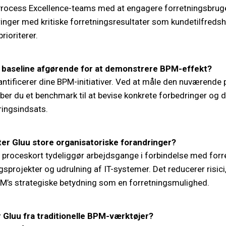
Process Excellence-teams med at engagere forretningsbrug
inger med kritiske forretningsresultater som kundetilfreds
rioriterer.
n baseline afgørende for at demonstrere BPM-effekt?
antificerer dine BPM-initiativer. Ved at måle den nuværend
er du et benchmark til at bevise konkrete forbedringer og de
ingsindsats.
er Gluu store organisatoriske forandringer?
 proceskort tydeliggør arbejdsgange i forbindelse med forr
sprojekter og udrulning af IT-systemer. Det reducerer risic
’s strategiske betydning som en forretningsmulighed.
r Gluu fra traditionelle BPM-værktøjer?