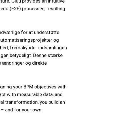
ure. Gluu provides an intuitive
nd (E2E) processes, resulting
dværlige for at understøtte
automatiseringsprojekter og
dighed, fremskynder indsamlingen
ringen betydeligt. Denne stærke
e ændringer og direkte
igning your BPM objectives with
pact with measurable data, and
 transformation, you build an
– and for your own