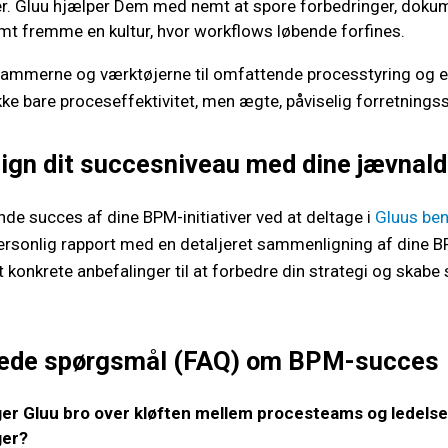
r. Gluu hjælper Dem med nemt at spore forbedringer, dokum
mt fremme en kultur, hvor workflows løbende forfines.
 rammerne og værktøjerne til omfattende processtyring og 
ke bare proceseffektivitet, men ægte, påviselig forretnings
gn dit succesniveau med dine jævnal
de succes af dine BPM-initiativer ved at deltage i
Gluus be
rsonlig rapport med en detaljeret sammenligning af dine BP
konkrete anbefalinger til at forbedre din strategi og skabe
llede spørgsmål (FAQ) om BPM-succes
r Gluu bro over kløften mellem procesteams og ledelse
ger?