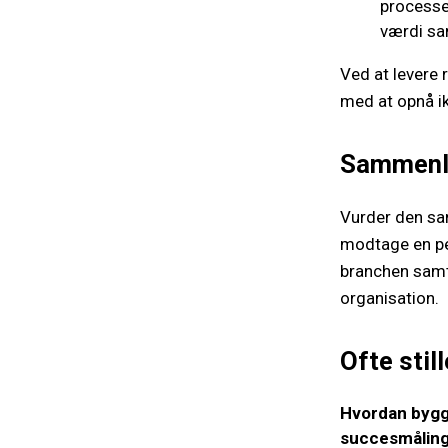
processe
værdi sa
Ved at levere
med at opnå ik
Sammenli
Vurder den san
modtage en pe
branchen samt 
organisation.
Ofte sti
Hvordan bygge
succesmålin