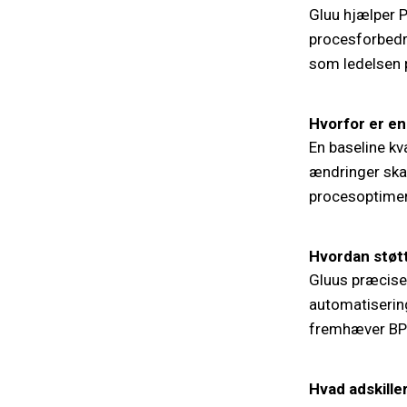
Gluu hjælper 
procesforbedr
som ledelsen p
Hvorfor er e
En baseline kv
ændringer skab
procesoptimer
Hvordan støtt
Gluus præcise
automatisering
fremhæver BPM
Hvad adskille