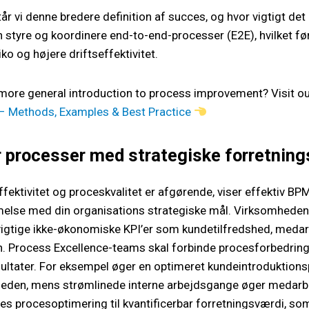
år vi denne bredere definition af succes, og hvor vigtigt det 
styre og koordinere end-to-end-processer (E2E), hvilket føre
ko og højere driftseffektivitet.
 more general introduction to process improvement? Visit o
 Methods, Examples & Best Practice
 processer med strategiske forretning
ektivitet og proceskvalitet er afgørende, viser effektiv BPM
lse med din organisations strategiske mål. Virksomhedens
vigtige ikke-økonomiske KPI’er som kundetilfredshed, medar
n. Process Excellence-teams skal forbinde procesforbedring
ultater. For eksempel øger en optimeret kundeintroduktions
heden, mens strømlinede interne arbejdsgange øger medarbe
procesoptimering til kvantificerbar forretningsværdi, som 