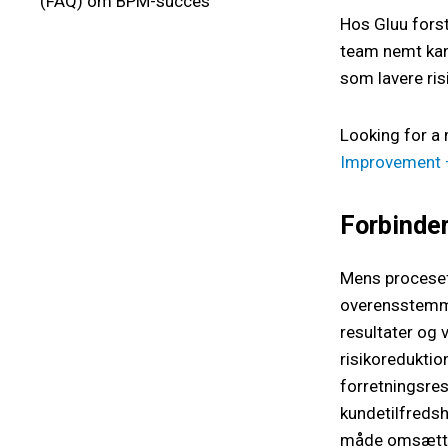
(FAQ) om BPM-succes
Hos Gluu forst
team nemt kan 
som lavere risi
Looking for a
Improvement –
Forbinder
Mens proceseff
overensstemme
resultater og 
risikoreduktio
forretningsres
kundetilfreds
måde omsættes 