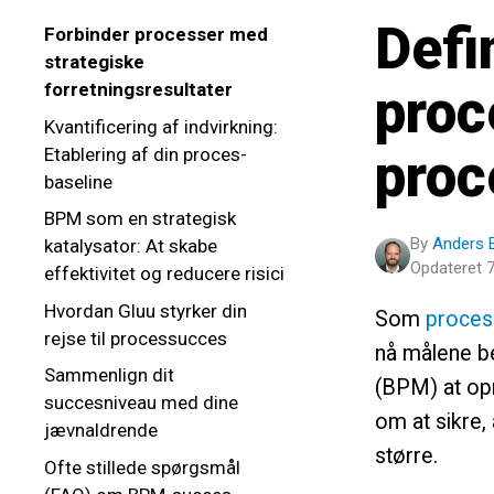
Defi
Forbinder processer med
strategiske
forretningsresultater
proc
Kvantificering af indvirkning:
Etablering af din proces-
proc
baseline
BPM som en strategisk
By
Anders 
katalysator: At skabe
Opdateret 7
effektivitet og reducere risici
Hvordan Gluu styrker din
Som
proces
rejse til processucces
nå målene b
Sammenlign dit
(BPM) at opn
succesniveau med dine
om at sikre, 
jævnaldrende
større.
Ofte stillede spørgsmål