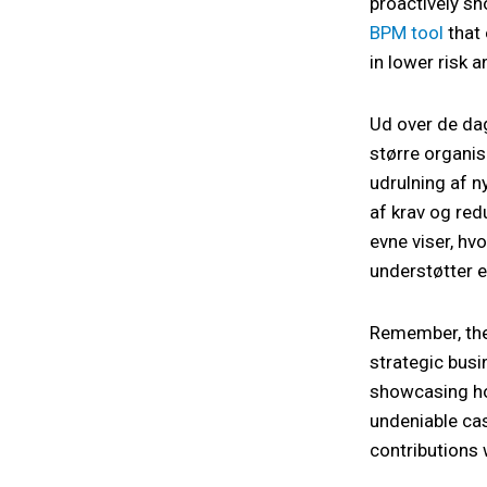
proactively sh
BPM tool
that 
in lower risk a
Ud over de da
større organi
udrulning af n
af krav og red
evne viser, hv
understøtter e
Remember, the 
strategic busi
showcasing ho
undeniable ca
contributions 