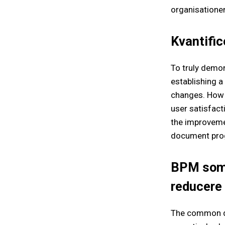
organisatione
Kvantific
To truly demon
establishing a 
changes. How l
user satisfact
the improvemen
document prog
BPM som e
reducere 
The common di