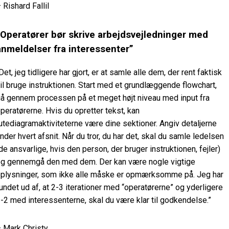
 Rishard Fallil
“Operatører bør skrive arbejdsvejledninger med
anmeldelser fra interessenter”
Det, jeg tidligere har gjort, er at samle alle dem, der rent faktisk
il bruge instruktionen. Start med et grundlæggende flowchart,
å gennem processen på et meget højt niveau med input fra
peratørerne. Hvis du opretter tekst, kan
utediagramaktiviteterne være dine sektioner. Angiv detaljerne
nder hvert afsnit. Når du tror, du har det, skal du samle ledelsen
de ansvarlige, hvis den person, der bruger instruktionen, fejler)
g gennemgå den med dem. Der kan være nogle vigtige
plysninger, som ikke alle måske er opmærksomme på. Jeg har
undet ud af, at 2-3 iterationer med “operatørerne” og yderligere
-2 med interessenterne, skal du være klar til godkendelse.”
 Mark Christy