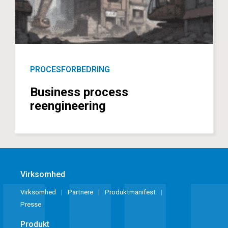
PROCESFORBEDRING
Business process
reengineering
Virksomhed
Virksomhed
Partnere
Produktmanifest
Presse
Produkt