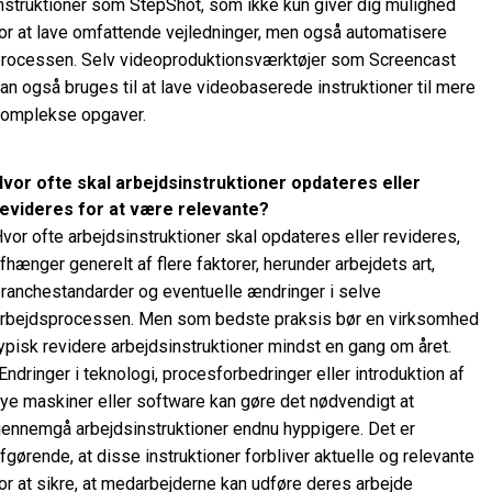
nstruktioner som StepShot, som ikke kun giver dig mulighed
or at lave omfattende vejledninger, men også automatisere
rocessen. Selv videoproduktionsværktøjer som Screencast
an også bruges til at lave videobaserede instruktioner til mere
omplekse opgaver.
vor ofte skal arbejdsinstruktioner opdateres eller
evideres for at være relevante?
vor ofte arbejdsinstruktioner skal opdateres eller revideres,
fhænger generelt af flere faktorer, herunder arbejdets art,
ranchestandarder og eventuelle ændringer i selve
rbejdsprocessen. Men som bedste praksis bør en virksomhed
ypisk revidere arbejdsinstruktioner mindst en gang om året.
ndringer i teknologi, procesforbedringer eller introduktion af
ye maskiner eller software kan gøre det nødvendigt at
ennemgå arbejdsinstruktioner endnu hyppigere. Det er
fgørende, at disse instruktioner forbliver aktuelle og relevante
or at sikre, at medarbejderne kan udføre deres arbejde