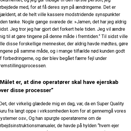
rbejdede med, for at få deres syn på ændringerne. Det er
jældent, at de helt ville kassere modstridende synspunkter
den tanke. Nogle gange svarede de: »Jamen, det har jeg aldrig
idst. Jeg tror jeg har gjort det forkert hele tiden. Jeg vil ændre
ig til at gøre tingene på denne måde i fremtiden.” Til sidst ville
lle disse forskellige mennesker, der aldrig havde mødtes, gøre
ingene på samme måde, og i mange tilfælde nød kunden godt
f forbedringerne, og der blev begået færre fejl under
remstillingsprocessen.
“Målet er, at dine operatører skal have ejerskab
over disse processer”
Det, der virkelig glædede mig en dag, var, da en Super Quality
uru fra langt oppe i virksomheden kom for at gennemgå vores
ystemer osv., Og han spurgte operatørerne om de
rbejdsinstruktionsmanualer, de havde på hylden “hvem ejer