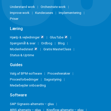
Understand work
Orchestrate work
Improve work
Kundecases
Implementering
Priser
Læring
Hjælp & vejledninger
GluuTube
Spørgsmål & svar
Ordbog
Blog
Modenhedstest
Gratis MasterClass
Status & Uptime
Guides
Valg af BPM-software
Proceshierakier
Procesforbedringer
Sagsstyring
Medarbejder onboarding
Software
SAP Signavio-alternativ – gluu
ARIS alternativ – gluu
Kissflow-alternativ – gluu