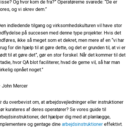
isse? Og hvor kom de fra?” Operatørerne svarede: “De er
ores, og vi skrev dem.”
en indledende tilgang og virksomhedskulturen vil have stor
ndflydelse på succesen med denne type projekter. Hvis det
ndføres, ikke så meget som et dekret, men mere af en “vi har
rug for din hjælp til at gøre dette, og det er grunden til, at vi er
ødt til at gøre det”, gør en stor forskel. Når det kommer til det
tadie, hvor QA blot faciliterer, hvad de gerne vil, så har man
irkelig opnået noget.”
 John Mercer
r du overbevist om, at arbejdsvejledninger eller instruktioner
ør kurateres af deres operatører? Se vores guide til
rbejdsinstruktioner, det hjælper dig med at planlægge,
mplementere og gentage dine
arbejdsinstruktioner
effektivt.