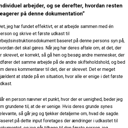
individuel arbejder, og se derefter, hvordan resten
reagerer på denne dokumentation”
et, jeg har fundet effektivt, er at arbejde sammen med én
erson og skrive et første udkast til
rbejdsinstruktionsdokument baseret på denne persons syn på,
vordan det skal gøres. Når jeg har deres aftale om, at det, der
r skrevet, er korrekt, så gå hen og besøg andre mennesker, der
dfører det samme arbejde på de andre skifteholdshold, og bed
m deres kommentarer til det, der er skrevet. Det er meget
jældent at støde på en situation, hvor alle er enige i det første
dkast.
år en person nævner et punkt, hvor der er uenighed, beder jeg
m grundene til, at de er uenige. Hvis deres grunde synes
elevante, så går jeg og tjekker detaljerne om, hvad de sagde.
aseret på dette input foretages der ændringer i udkastet til
okumentet, og jeg går tilbage til den første person, jeg