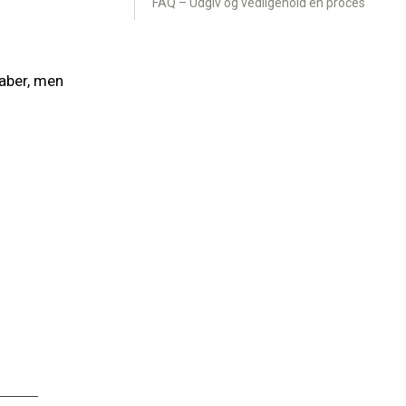
FAQ – Udgiv og vedligehold en proces
kaber, men