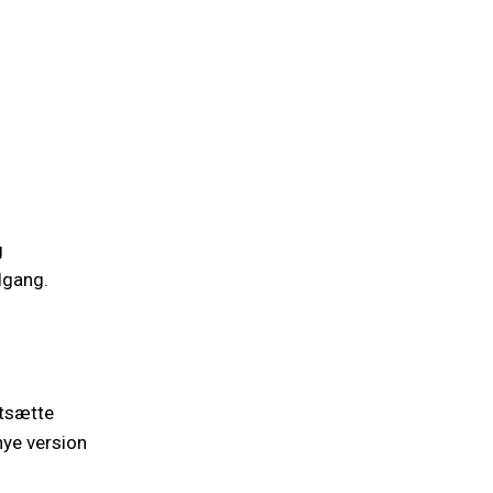
g
dgang.
rtsætte
nye version