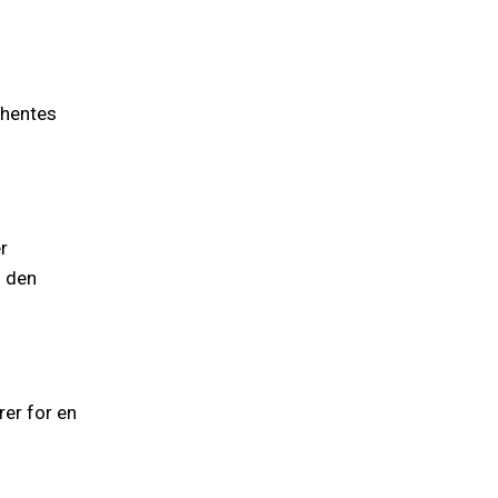
l hentes
r
s den
er for en