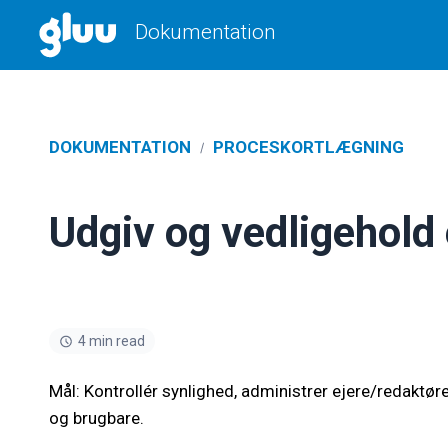
Dokumentation
Sammenlign jeres procesarbejde
med andre ved
at sva
DOKUMENTATION
PROCESKORTLÆGNING
Udgiv og vedligehold
4 min read
Mål: Kontrollér synlighed, administrer ejere/redaktør
og brugbare.