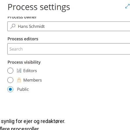
ynlig for ejer og redaktører.
lere procesroller.