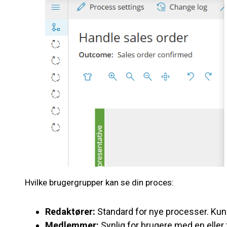
Hvilke brugergrupper kan se din proces:
Redaktører:
Standard for nye processer. Kun s
Medlemmer:
Synlig for brugere med en eller f