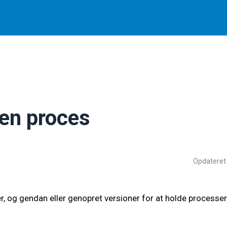
re på et kort spørgeskema
 en proces
Opdateret
er, og gendan eller genopret versioner for at holde processe