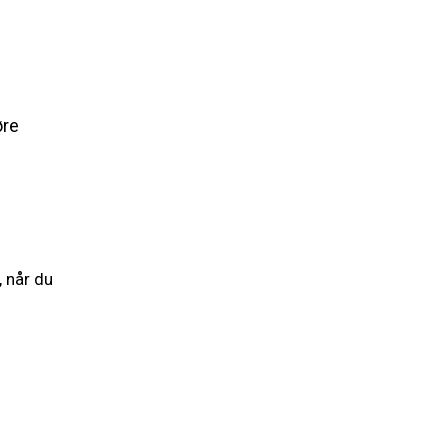
øre
 når du