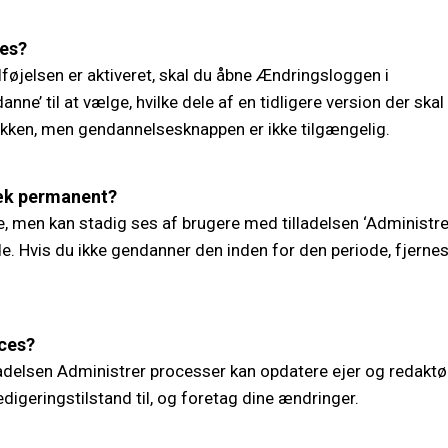
ces?
lføjelsen er aktiveret, skal du åbne Ændringsloggen i
nne’ til at vælge, hvilke dele af en tidligere version der ska
rikken, men gendannelsesknappen er ikke tilgængelig.
væk permanent?
re, men kan stadig ses af brugere med tilladelsen ‘Administre
. Hvis du ikke gendanner den inden for den periode, fjerne
oces?
delsen Administrer processer kan opdatere ejer og redaktør
digeringstilstand til, og foretag dine ændringer.