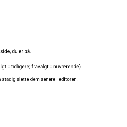
ide, du er på.
gt = tidligere; fravalgt = nuværende).
an stadig slette dem senere i editoren.