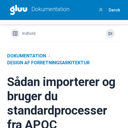
Sammenlign jeres procesarbejde
med andre ved
at
Dokumentation
Dansk
svare på et kort spørgeskema
Sign
in
Indhold
DOKUMENTATION
DESIGN AF FORRETNINGSARKITEKTUR
Sådan importerer og
bruger du
standardprocesser
fra APQC