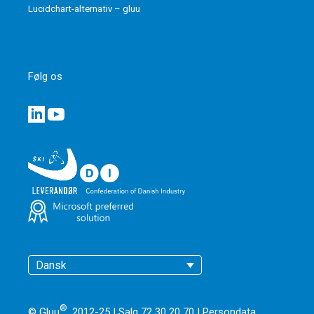
Lucidchart-alternativ – gluu
Følg os
Dansk
®
© Gluu
, 2012-25 | Salg 72 30 20 70 |
Persondata