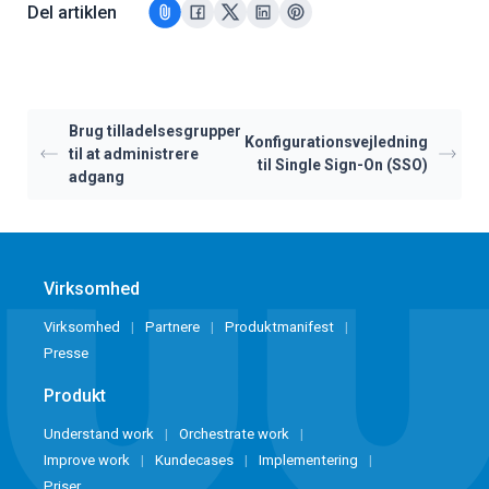
Del artiklen
Brug tilladelsesgrupper
Konfigurationsvejledning
til at administrere
til Single Sign-On (SSO)
adgang
Virksomhed
Virksomhed
Partnere
Produktmanifest
Presse
Produkt
Understand work
Orchestrate work
Improve work
Kundecases
Implementering
Priser