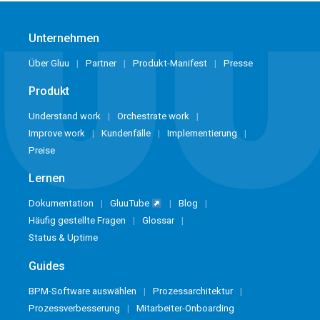
Unternehmen
Über Gluu
Partner
Produkt-Manifest
Presse
Produkt
Understand work
Orchestrate work
Improve work
Kundenfälle
Implementierung
Preise
Lernen
Dokumentation
GluuTube
Blog
Häufig gestellte Fragen
Glossar
Status & Uptime
Guides
BPM-Software auswählen
Prozessarchitektur
Prozessverbesserung
Mitarbeiter-Onboarding