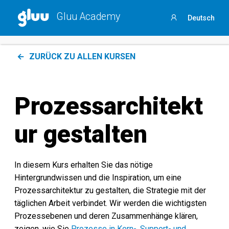
Holen Sie sich Ihren
Process Success Benchmark 2025
,
Gluu Academy
Deutsch
indem Sie
an dieser 3-minütigen Umfrage teilnehmen
.
Anmelden
ZURÜCK ZU ALLEN KURSEN
Prozessarchitekt
ur gestalten
In diesem Kurs erhalten Sie das nötige
Hintergrundwissen und die Inspiration, um eine
Prozessarchitektur zu gestalten, die Strategie mit der
täglichen Arbeit verbindet. Wir werden die wichtigsten
Prozessebenen und deren Zusammenhänge klären,
zeigen, wie Sie
Prozesse in Kern-, Support- und