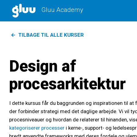
Gluu Academy
Sammenlign jeres procesarbejde
med andre ved
at sva
TILBAGE TIL ALLE KURSER
Design af
procesarkitektur
I dette kursus får du baggrunden og inspirationen til at
der forbinder strategi med det daglige arbejde. Vi vil ty
procesniveauer og hvordan de relaterer til hinanden, vi
kategoriserer processer
i kerne-, support- og ledelses
bredt anvendte frameworks med deres fordele og ulem