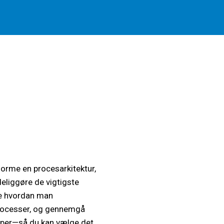
re på et kort spørgeskema
 forme en procesarkitektur,
deliggøre de vigtigste
se hvordan man
processer, og gennemgå
per—så du kan vælge det,