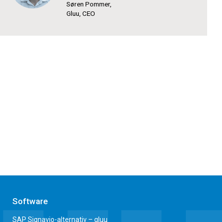
Søren Pommer,
Gluu, CEO
Software
SAP Signavio-alternativ – gluu