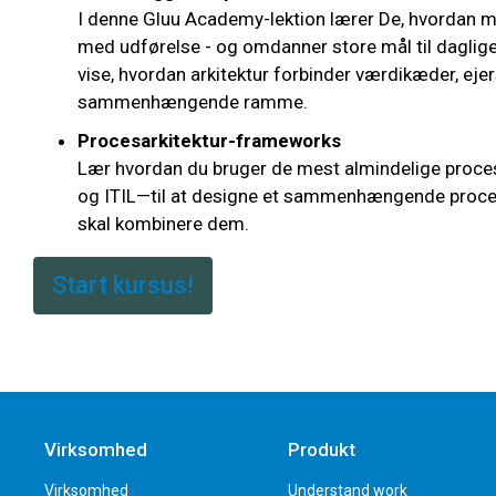
I denne Gluu Academy-lektion lærer De, hvordan ma
med udførelse - og omdanner store mål til daglige
vise, hvordan arkitektur forbinder værdikæder, eje
sammenhængende ramme.
Procesarkitektur-frameworks
Lær hvordan du bruger de mest almindelige proc
og ITIL—til at designe et sammenhængende proces
skal kombinere dem.
Start kursus!
Virksomhed
Produkt
Virksomhed
Understand work