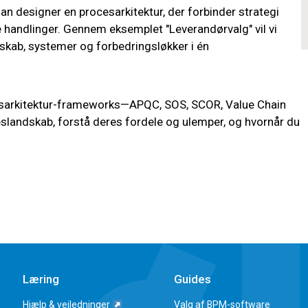
n designer en procesarkitektur, der forbinder strategi
 handlinger. Gennem eksemplet "Leverandørvalg" vil vi
rskab, systemer og forbedringsløkker i én
esarkitektur-frameworks—APQC, SOS, SCOR, Value Chain
landskab, forstå deres fordele og ulemper, og hvornår du
Læring
Guides
Hjælp & vejledninger
Valg af BPM-software