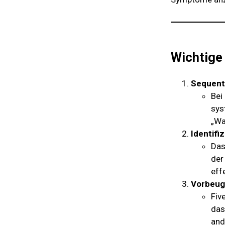
Wichtige
Sequent
Bei
sys
„Wa
Identifi
Das
der
eff
Vorbeug
Fiv
das
and