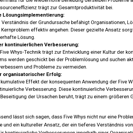
ernfalls für die wiederholte Behebung derselben Probleme
sourceneffizienz trägt zur Gesamtproduktivität bei.
ve Lösungsimplementierung:
 Verständnis der Grundursache befähigt Organisationen, Lö
 Kernproblem effektiv angehen. Dieser gezielte Ansatz sorgt
erhafte Lösung.
er kontinuierlichen Verbesserung:
 Five Whys-Technik trägt zur Entwicklung einer Kultur der ko
ms werden geschickt bei der Problemlösung und suchen akt
verbessern und Probleme zu vermeiden.
 organisatorischer Erfolg:
 kumulative Effekt der konsequenten Anwendung der Five Wh
tinuierliche Verbesserung. Diese kontinuierliche Verbesseru
 Beseitigung der Ursachen beruht, trägt zu einem größere
nd lässt sich sagen, dass Five Whys nicht nur eine Probl
 und ein kultureller Ansatz, der ein tieferes Verständnis v
 kontinuierliche Verbesserungen innerhalb einer Organisati