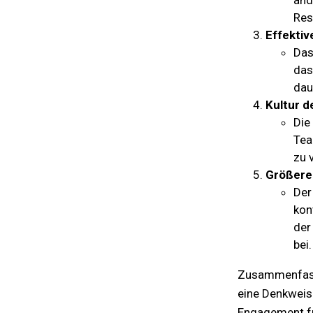
and
Res
Effekti
Das
das
dau
Kultur d
Die
Tea
zu 
Größerer
Der
kon
der
bei.
Zusammenfasse
eine Denkweise
Engagement für