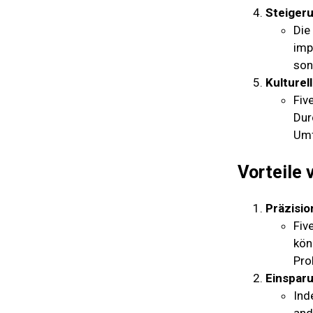
Steigeru
Die
imp
son
Kulturel
Fiv
Dur
Umf
Vorteile 
Präzisio
Fiv
kön
Pro
Einspar
Ind