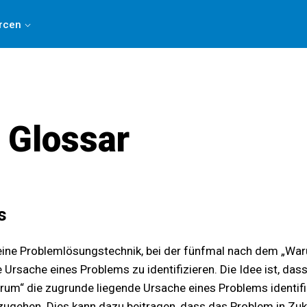
, indem Sie
an dieser 3-minütigen Umfrage teilnehmen
.
rcen
 Glossar
s
eine Problemlösungstechnik, bei der fünfmal nach dem „Waru
 Ursache eines Problems zu identifizieren. Die Idee ist, das
um“ die zugrunde liegende Ursache eines Problems identifiz
gehen. Dies kann dazu beitragen, dass das Problem in Zukun