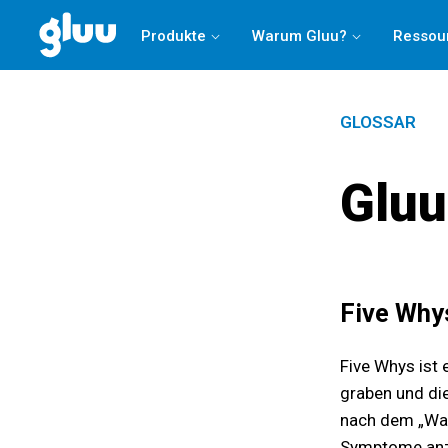
Holen Sie sich Ihren
Process Success Benchmark 2025
Produkte
Warum Gluu?
Ressou
GLOSSAR
Gluu
Five Why
Five Whys ist 
graben und die
nach dem „War
Symptome anzu