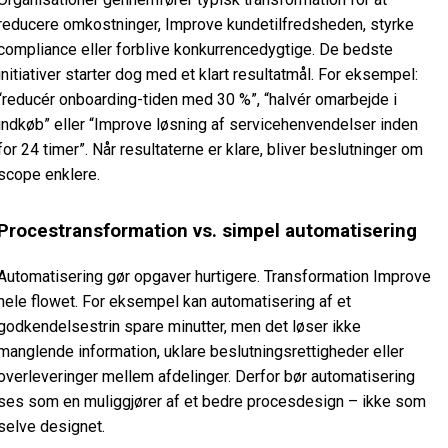
reducere omkostninger, Improve kundetilfredsheden, styrke
compliance eller forblive konkurrencedygtige. De bedste
initiativer starter dog med et klart resultatmål. For eksempel:
“reducér onboarding-tiden med 30 %”, “halvér omarbejde i
indkøb” eller “Improve løsning af servicehenvendelser inden
for 24 timer”. Når resultaterne er klare, bliver beslutninger om
scope enklere.
Procestransformation vs. simpel automatisering
Automatisering gør opgaver hurtigere. Transformation Improve
hele flowet. For eksempel kan automatisering af et
godkendelsestrin spare minutter, men det løser ikke
manglende information, uklare beslutningsrettigheder eller
overleveringer mellem afdelinger. Derfor bør automatisering
ses som en muliggjører af et bedre procesdesign – ikke som
selve designet.