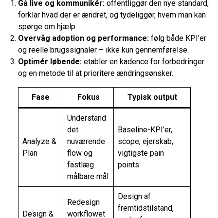
Gå live og kommunikér:
offentliggør den nye standard,
forklar hvad der er ændret, og tydeliggør, hvem man kan
spørge om hjælp.
Overvåg adoption og performance:
følg både KPI’er
og reelle brugssignaler – ikke kun gennemførelse.
Optimér løbende:
etabler en kadence for forbedringer
og en metode til at prioritere ændringsønsker.
Fase
Fokus
Typisk output
Understand
det
Baseline-KPI’er,
Analyze &
nuværende
scope, ejerskab,
Plan
flow og
vigtigste pain
fastlæg
points
målbare mål
Design af
Redesign
fremtidstilstand,
Design &
workflowet