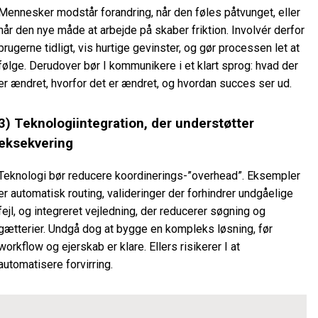
Mennesker modstår forandring, når den føles påtvunget, eller
når den nye måde at arbejde på skaber friktion. Involvér derfor
brugerne tidligt, vis hurtige gevinster, og gør processen let at
følge. Derudover bør I kommunikere i et klart sprog: hvad der
er ændret, hvorfor det er ændret, og hvordan succes ser ud.
3) Teknologiintegration, der understøtter
eksekvering
Teknologi bør reducere koordinerings-”overhead”. Eksempler
er automatisk routing, valideringer der forhindrer undgåelige
fejl, og integreret vejledning, der reducerer søgning og
gætterier. Undgå dog at bygge en kompleks løsning, før
workflow og ejerskab er klare. Ellers risikerer I at
automatisere forvirring.