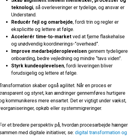
Skab alignment mellem mennesker, processer og
teknologi
, så overleveringer er tydelige, og ansvar er
Understand.
Reducér fejl og omarbejde
, fordi trin og regler er
eksplicitte og lettere at følge.
Accelerér time-to-market
ved at fjerne flaskehalse
og unødvendig koordinerings-”overhead”.
Improve medarbejderoplevelsen
gennem tydeligere
onboarding, bedre vejledning og mindre “tavs viden”.
Styrk kundeoplevelsen
, fordi leveringen bliver
forudsigelig og lettere at følge.
Transformation skaber også agilitet. Når en proces er
transparent og styret, kan ændringer gennemføres hurtigere
og kommunikeres mere ensartet. Det er vigtigt under vækst,
reorganiseringer, opkøb eller systemmigreringer.
For et bredere perspektiv på, hvordan procesarbejde hænger
sammen med digitale initiativer, se:
digital transformation og