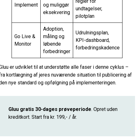
regler for
Implement
og muliggør
undtagelser,
eksekvering
pilotplan
Adoption,
Udrulningsplan,
Go Live &
måling og
KPI-dashboard,
Monitor
løbende
forbedringskadence
forbedringer
Gluu er udviklet til at understøtte alle faser i denne cyklus –
fra kortlægning af jeres nuværende situation til publicering af
den nye standard og opfølgning på implementeringen.
Gluu gratis 30-dages prøveperiode
. Opret uden
kreditkort. Start fra kr. 199,- / år.