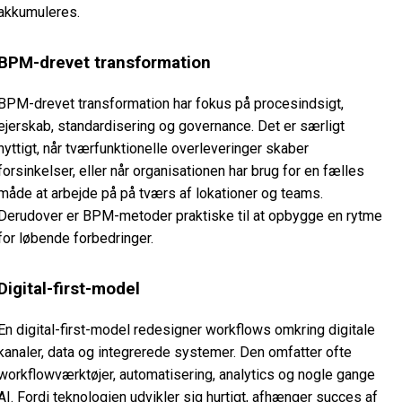
akkumuleres.
BPM-drevet transformation
BPM-drevet transformation har fokus på procesindsigt,
ejerskab, standardisering og governance. Det er særligt
nyttigt, når tværfunktionelle overleveringer skaber
forsinkelser, eller når organisationen har brug for en fælles
måde at arbejde på på tværs af lokationer og teams.
Derudover er BPM-metoder praktiske til at opbygge en rytme
for løbende forbedringer.
Digital-first-model
En digital-first-model redesigner workflows omkring digitale
kanaler, data og integrerede systemer. Den omfatter ofte
workflowværktøjer, automatisering, analytics og nogle gange
AI. Fordi teknologien udvikler sig hurtigt, afhænger succes af