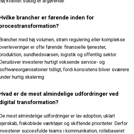
høj kvalitet stadig er afgørende.
Hvilke brancher er førende inden for
procestransformation?
Brancher med høj volumen, stram regulering eller komplekse
overleveringer er ofte førende: finansielle tjenester,
produktion, sundhedsvæsen, logistik og offentlig sektor.
Derudover investerer hurtigt voksende service- og
softwareorganisationer tidligt, fordi konsistens bliver sværere
under hurtig skalering.
Hvad er de mest almindelige udfordringer ved
digital transformation?
De mest almindelige udfordringer er lav adoption, uklart
ejerskab, frakoblede værktøjer og skiftende prioriteter. Derfor
investerer succesfulde teams i kommunikation, rollebaseret