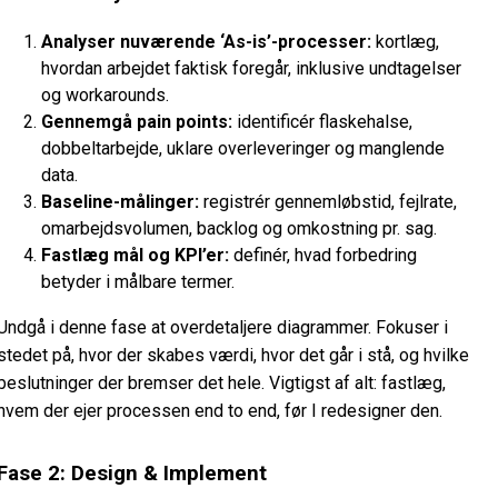
Analyser nuværende ‘As-is’-processer:
kortlæg,
hvordan arbejdet faktisk foregår, inklusive undtagelser
og workarounds.
Gennemgå pain points:
identificér flaskehalse,
dobbeltarbejde, uklare overleveringer og manglende
data.
Baseline-målinger:
registrér gennemløbstid, fejlrate,
omarbejdsvolumen, backlog og omkostning pr. sag.
Fastlæg mål og KPI’er:
definér, hvad forbedring
betyder i målbare termer.
Undgå i denne fase at overdetaljere diagrammer. Fokuser i
stedet på, hvor der skabes værdi, hvor det går i stå, og hvilke
beslutninger der bremser det hele. Vigtigst af alt: fastlæg,
hvem der ejer processen end to end, før I redesigner den.
Fase 2: Design & Implement