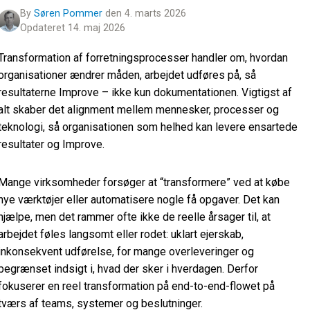
By
Søren Pommer
den 4. marts 2026
Opdateret 14. maj 2026
Transformation af forretningsprocesser handler om, hvordan
organisationer ændrer måden, arbejdet udføres på, så
resultaterne Improve – ikke kun dokumentationen. Vigtigst af
alt skaber det alignment mellem mennesker, processer og
teknologi, så organisationen som helhed kan levere ensartede
resultater og Improve.
Mange virksomheder forsøger at “transformere” ved at købe
nye værktøjer eller automatisere nogle få opgaver. Det kan
hjælpe, men det rammer ofte ikke de reelle årsager til, at
arbejdet føles langsomt eller rodet: uklart ejerskab,
inkonsekvent udførelse, for mange overleveringer og
begrænset indsigt i, hvad der sker i hverdagen. Derfor
fokuserer en reel transformation på end-to-end-flowet på
tværs af teams, systemer og beslutninger.