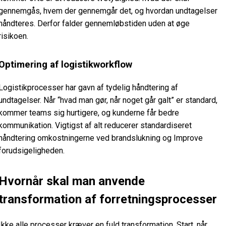
gennemgås, hvem der gennemgår det, og hvordan undtagelser
håndteres. Derfor falder gennemløbstiden uden at øge
risikoen.
Optimering af logistikworkflow
Logistikprocesser har gavn af tydelig håndtering af
undtagelser. Når “hvad man gør, når noget går galt” er standard,
kommer teams sig hurtigere, og kunderne får bedre
kommunikation. Vigtigst af alt reducerer standardiseret
håndtering omkostningerne ved brandslukning og Improve
forudsigeligheden.
Hvornår skal man anvende
transformation af forretningsprocesser
Ikke alle processer kræver en fuld transformation. Start, når