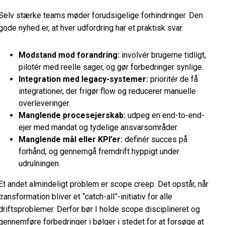
Selv stærke teams møder forudsigelige forhindringer. Den
gode nyhed er, at hver udfordring har et praktisk svar.
Modstand mod forandring:
involvér brugerne tidligt,
pilotér med reelle sager, og gør forbedringer synlige.
Integration med legacy-systemer:
prioritér de få
integrationer, der frigør flow og reducerer manuelle
overleveringer.
Manglende procesejerskab:
udpeg en end-to-end-
ejer med mandat og tydelige ansvarsområder.
Manglende mål eller KPI’er:
definér succes på
forhånd, og gennemgå fremdrift hyppigt under
udrulningen.
Et andet almindeligt problem er scope creep. Det opstår, når
transformation bliver et “catch-all”-initiativ for alle
driftsproblemer. Derfor bør I holde scope disciplineret og
gennemføre forbedringer i bølger i stedet for at forsøge at