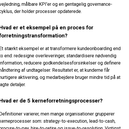
vejledning, målbare KPI’er og en gentagelig governance-
cyklus, der holder processer opdaterede.
Hvad er et eksempel på en proces for
forretningstransformation?
Et stærkt eksempel er at transformere kundeonboarding end
to end: redesigne overleveringer, standardisere nødvendig
information, reducere godkendelsesforsinkelser og definere
håndtering af undtagelser. Resultatet er, at kunderne får
hurtigere aktivering, og medarbejdere bruger mindre tid på at
jagte detaljer.
Hvad er de 5 kerneforretningsprocesser?
Definitioner varierer, men mange organisationer grupperer
kerneprocesser som: strategy-to-execution, lead-to-cash,
procure-to-pay, hire-to-retire og issue-to-resolution. Vigtigst